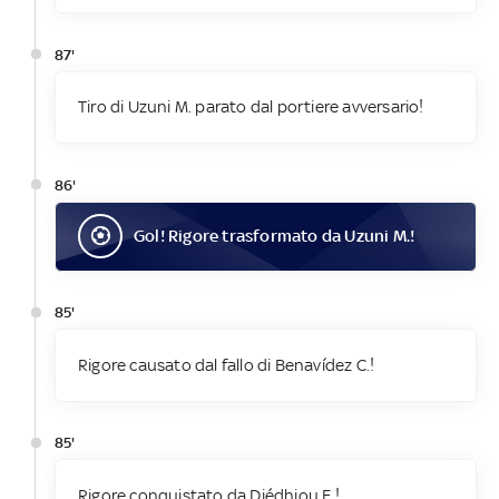
87'
Tiro di Uzuni M. parato dal portiere avversario!
86'
Gol
! Rigore trasformato da
Uzuni M.
!
85'
Rigore causato dal fallo di Benavídez C.!
85'
Rigore conquistato da Diédhiou F.!