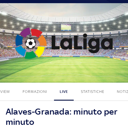
3 - 1
EVIEW
FORMAZIONI
LIVE
STATISTICHE
NOTIZ
Alaves-Granada: minuto per
minuto