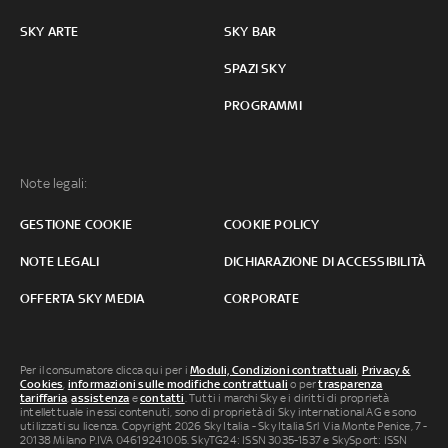
SKY ARTE
SKY BAR
SPAZI SKY
PROGRAMMI
Note legali:
GESTIONE COOKIE
COOKIE POLICY
NOTE LEGALI
DICHIARAZIONE DI ACCESSIBILITÀ
OFFERTA SKY MEDIA
CORPORATE
Per il consumatore clicca qui per i
Moduli, Condizioni contrattuali
,
Privacy &
Cookies
,
informazioni sulle modifiche contrattuali
o per
trasparenza
tariffaria
,
assistenza
e
contatti
. Tutti i marchi Sky e i diritti di proprietà
intellettuale in essi contenuti, sono di proprietà di Sky international AG e sono
utilizzati su licenza. Copyright 2026 Sky Italia - Sky Italia Srl Via Monte Penice, 7 -
20138 Milano P.IVA 04619241005. SkyTG24: ISSN 3035-1537 e SkySport: ISSN