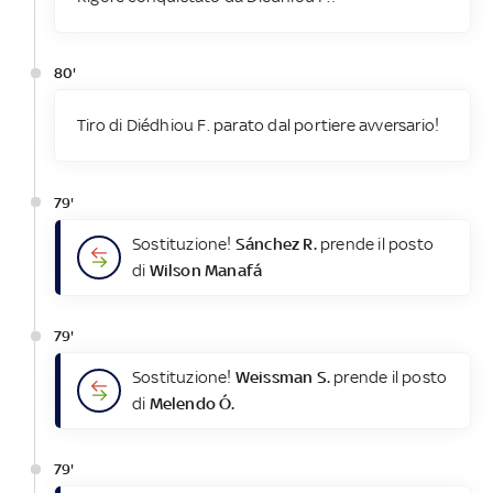
80'
Tiro di Diédhiou F. parato dal portiere avversario!
79'
Sostituzione!
Sánchez R.
prende il posto
di
Wilson Manafá
79'
Sostituzione!
Weissman S.
prende il posto
di
Melendo Ó.
79'