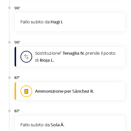
90'
Fallo subito da
Hagi I.
90'
Sostituzione!
Tenaglia N.
prende il posto
di
Rioja L.
87'
Ammonizione per Sánchez R.
87'
Fallo subito da
Sola Á.