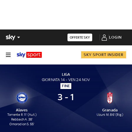
LOGIN
OFFERTE SKY
SKY SPORT INSIDER
LIGA
GIORNATA 14 - VEN 24 NOV
FINE
3 - 1
Alaves
Granada
Torrente R. 11' (Aut.)
Uzuni M. 86' (Rig.)
Rebbach A. 38'
Omorodion S. 55'