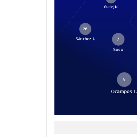
Gudelj N.
26
Sánchez J.
7
Suso
5
Ocampos L