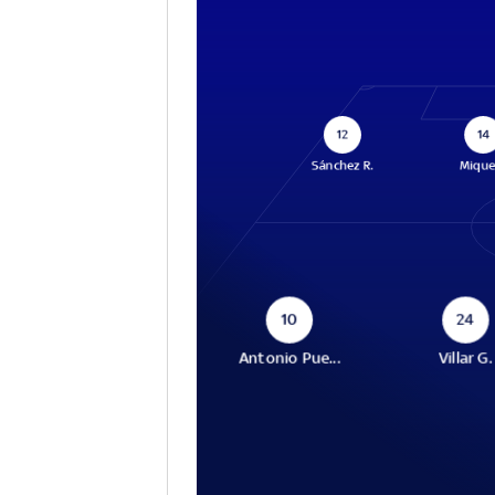
12
14
Sánchez R.
Miquel
10
24
Antonio Pue...
Villar G.