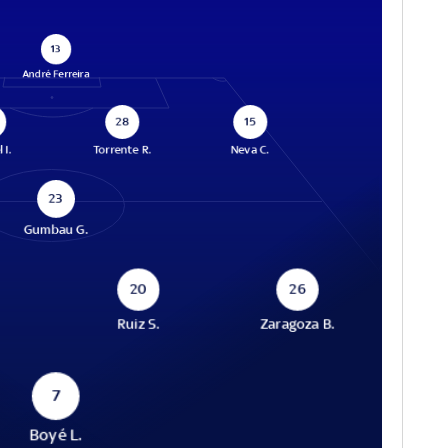
13
André Ferreira
28
15
 I.
Torrente R.
Neva C.
23
Gumbau G.
20
26
Ruiz S.
Zaragoza B.
7
Boyé L.