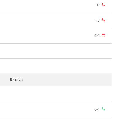
78'
45'
64'
Riserve
64'