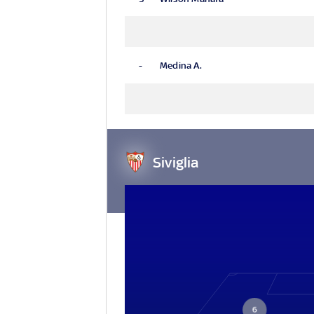
-
Medina A.
Siviglia
6