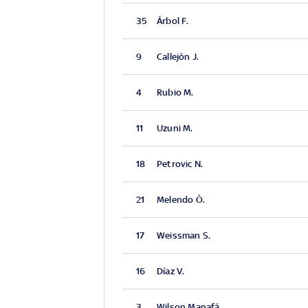
35
Árbol F.
9
Callejón J.
4
Rubio M.
11
Uzuni M.
18
Petrovic N.
21
Melendo Ó.
17
Weissman S.
16
Díaz V.
3
Wilson Manafá