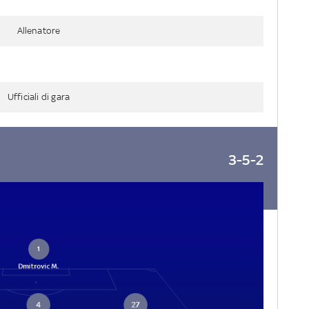
Allenatore
Ufficiali di gara
3-5-2
1
Dmitrovic M.
4
27