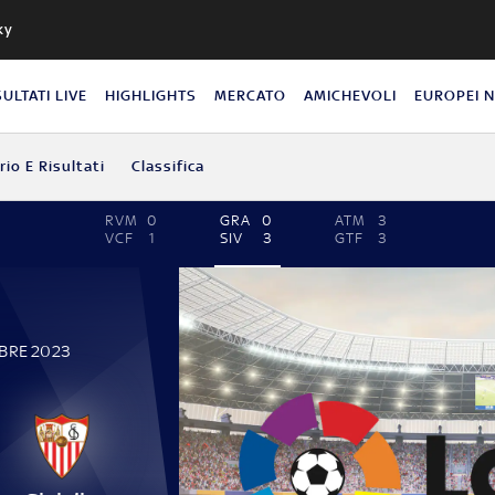
ky
SULTATI LIVE
HIGHLIGHTS
MERCATO
AMICHEVOLI
EUROPEI 
io E Risultati
Classifica
RVM
0
GRA
0
ATM
3
VCF
1
SIV
3
GTF
3
MBRE 2023