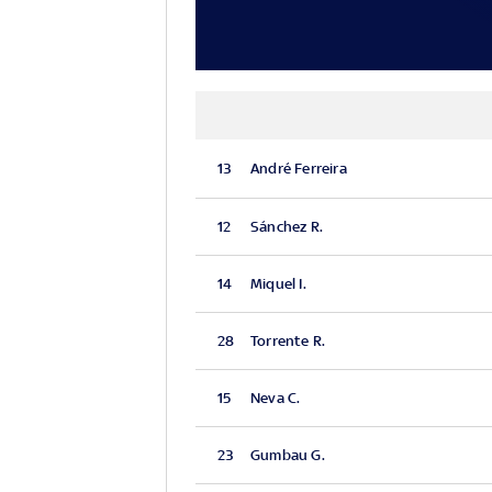
13
André Ferreira
12
Sánchez R.
14
Miquel I.
28
Torrente R.
15
Neva C.
23
Gumbau G.