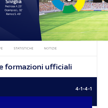
Siviglia
Pedrosa A. 23'
Ocampos L. 32'
Ramos S. 49'
0 - 3
VE
STATISTICHE
NOTIZIE
e formazioni ufficiali
4-1-4-1