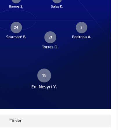
Ramos S.
Salas K.
24
3
Soumaré B.
Pedrosa A.
21
Torres Ó.
15
.
En-Nesyri Y.
Titolari