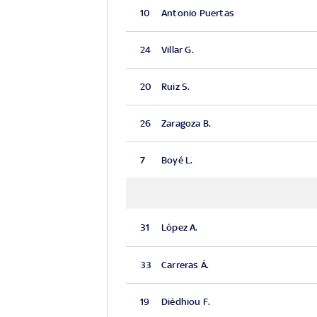
10
Antonio Puertas
24
Villar G.
20
Ruiz S.
26
Zaragoza B.
7
Boyé L.
31
López A.
33
Carreras Á.
19
Diédhiou F.