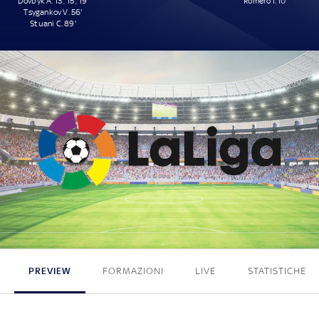
Dovbyk A. 13', 15', 19'
Romero I. 10'
Tsygankov V. 56'
Stuani C. 89'
5 - 1
PREVIEW
FORMAZIONI
LIVE
STATISTICHE