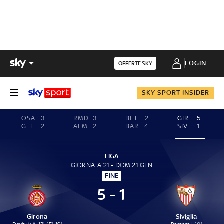
LOGIN
OFFERTE SKY
SKY SPORT INSIDER
OSA
3
RMD
3
BET
2
GIR
5
GTF
2
ALM
2
BAR
4
SIV
1
LIGA
GIORNATA 21 - DOM 21 GEN
FINE
5 - 1
Girona
Siviglia