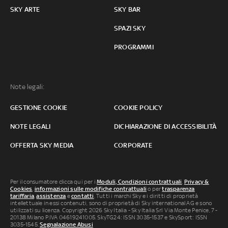
SKY ARTE
SKY BAR
SPAZI SKY
PROGRAMMI
Note legali:
GESTIONE COOKIE
COOKIE POLICY
NOTE LEGALI
DICHIARAZIONE DI ACCESSIBILITÀ
OFFERTA SKY MEDIA
CORPORATE
Per il consumatore clicca qui per i
Moduli, Condizioni contrattuali
,
Privacy &
Cookies
,
informazioni sulle modifiche contrattuali
o per
trasparenza
tariffaria
,
assistenza
e
contatti
. Tutti i marchi Sky e i diritti di proprietà
intellettuale in essi contenuti, sono di proprietà di Sky international AG e sono
utilizzati su licenza. Copyright 2026 Sky Italia - Sky Italia Srl Via Monte Penice, 7 -
20138 Milano P.IVA 04619241005. SkyTG24: ISSN 3035-1537 e SkySport: ISSN
3035-1545.
Segnalazione Abusi