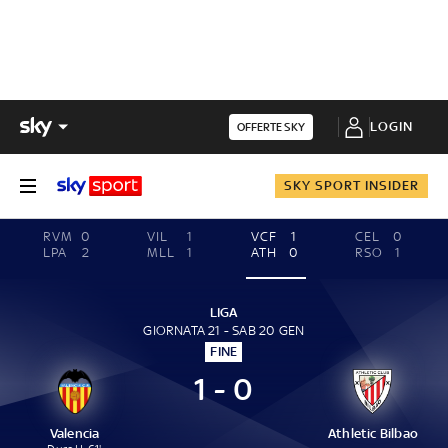
LOGIN
OFFERTE SKY
SKY SPORT INSIDER
RVM
0
VIL
1
VCF
1
CEL
0
LPA
2
MLL
1
ATH
0
RSO
1
LIGA
GIORNATA 21 - SAB 20 GEN
FINE
1 - 0
Valencia
Athletic Bilbao