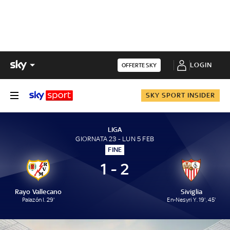
LOGIN
OFFERTE SKY
SKY SPORT INSIDER
LIGA
GIORNATA 23 - LUN 5 FEB
FINE
1 - 2
Rayo Vallecano
Siviglia
Palazón I. 29'
En-Nesyri Y. 19', 45'