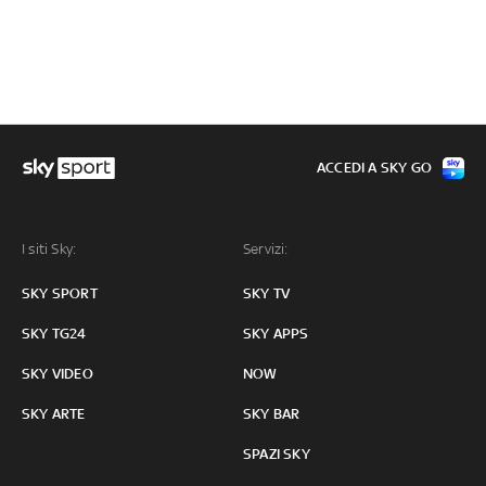
ACCEDI A SKY GO
I siti Sky:
Servizi:
SKY SPORT
SKY TV
SKY TG24
SKY APPS
SKY VIDEO
NOW
SKY ARTE
SKY BAR
SPAZI SKY