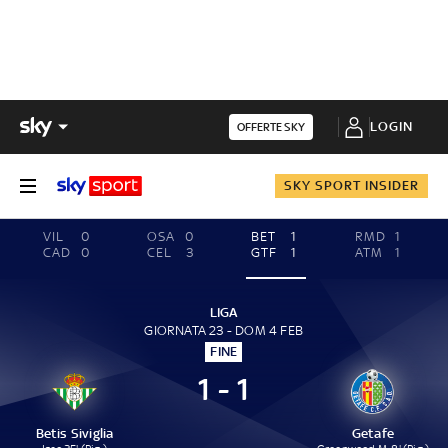
LOGIN
OFFERTE SKY
SKY SPORT INSIDER
VIL
0
OSA
0
BET
1
RMD
1
CAD
0
CEL
3
GTF
1
ATM
1
LIGA
GIORNATA 23 - DOM 4 FEB
FINE
1 - 1
Betis Siviglia
Getafe