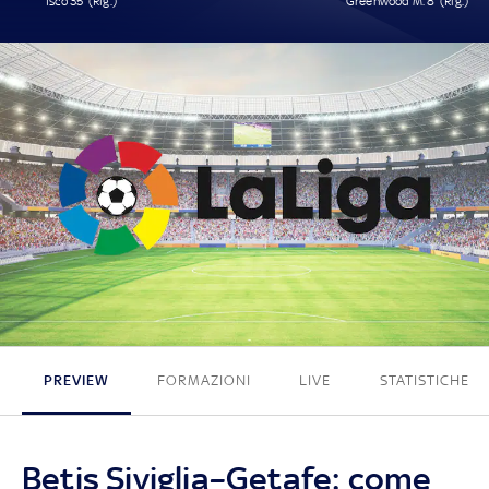
Isco 35' (Rig.)
Greenwood M. 8' (Rig.)
1 - 1
PREVIEW
FORMAZIONI
LIVE
STATISTICHE
Betis Siviglia–Getafe: come