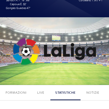
Sørloth A. 7', 19', 66'
Corbeanu T. 90' + 1'
Capoue É. 32'
Gonçalo Guedes 47'
5 - 1
FORMAZIONI
LIVE
STATISTICHE
NOTIZIE