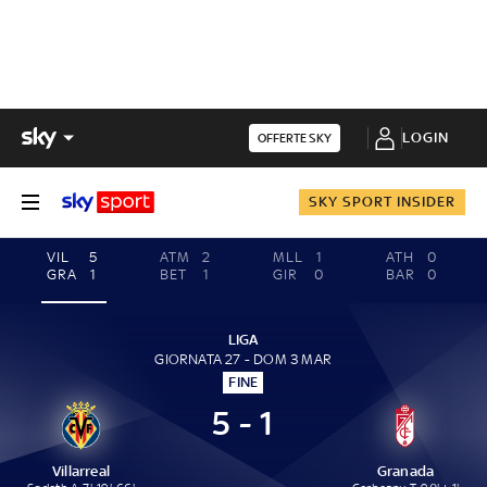
LOGIN
OFFERTE SKY
SKY SPORT INSIDER
VIL
5
ATM
2
MLL
1
ATH
0
GRA
1
BET
1
GIR
0
BAR
0
LIGA
GIORNATA 27 - DOM 3 MAR
FINE
5 - 1
Villarreal
Granada