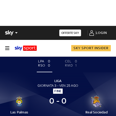
LOGIN
OFFERTE SKY
SKY SPORT INSIDER
LPA
0
CEL
0
RSO
0
RMD
1
LIGA
GIORNATA 3 - VEN 25 AGO
FINE
0 - 0
Las Palmas
Real Sociedad