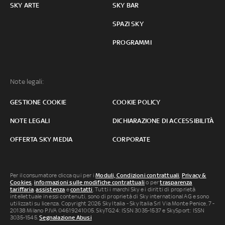
SKY ARTE
SKY BAR
SPAZI SKY
PROGRAMMI
Note legali:
GESTIONE COOKIE
COOKIE POLICY
NOTE LEGALI
DICHIARAZIONE DI ACCESSIBILITÀ
OFFERTA SKY MEDIA
CORPORATE
Per il consumatore clicca qui per i
Moduli, Condizioni contrattuali
,
Privacy &
Cookies
,
informazioni sulle modifiche contrattuali
o per
trasparenza
tariffaria
,
assistenza
e
contatti
. Tutti i marchi Sky e i diritti di proprietà
intellettuale in essi contenuti, sono di proprietà di Sky international AG e sono
utilizzati su licenza. Copyright 2026 Sky Italia - Sky Italia Srl Via Monte Penice, 7 -
20138 Milano P.IVA 04619241005. SkyTG24: ISSN 3035-1537 e SkySport: ISSN
3035-1545.
Segnalazione Abusi