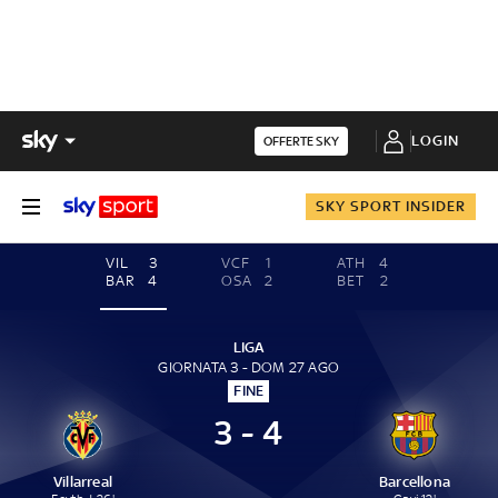
LOGIN
OFFERTE SKY
SKY SPORT INSIDER
VIL
3
VCF
1
ATH
4
BAR
4
OSA
2
BET
2
LIGA
GIORNATA 3 - DOM 27 AGO
FINE
3 - 4
Villarreal
Barcellona