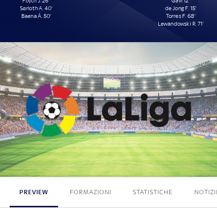
Foyth J. 26'
Gavi 12'
Sørloth A. 40'
de Jong F. 15'
Baena Á. 50'
Torres F. 68'
Lewandowski R. 71'
3 - 4
PREVIEW
FORMAZIONI
STATISTICHE
NOTIZI