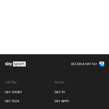
ACCEDI A SKY GO
I siti Sky:
Servizi:
SKY SPORT
SKY TV
SKY TG24
SKY APPS