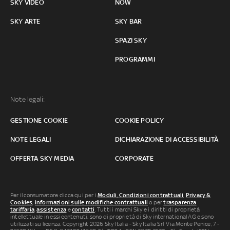
SKY VIDEO
NOW
SKY ARTE
SKY BAR
SPAZI SKY
PROGRAMMI
Note legali:
GESTIONE COOKIE
COOKIE POLICY
NOTE LEGALI
DICHIARAZIONE DI ACCESSIBILITÀ
OFFERTA SKY MEDIA
CORPORATE
Per il consumatore clicca qui per i
Moduli, Condizioni contrattuali
,
Privacy &
Cookies
,
informazioni sulle modifiche contrattuali
o per
trasparenza
tariffaria
,
assistenza
e
contatti
. Tutti i marchi Sky e i diritti di proprietà
intellettuale in essi contenuti, sono di proprietà di Sky international AG e sono
utilizzati su licenza. Copyright 2026 Sky Italia - Sky Italia Srl Via Monte Penice, 7 -