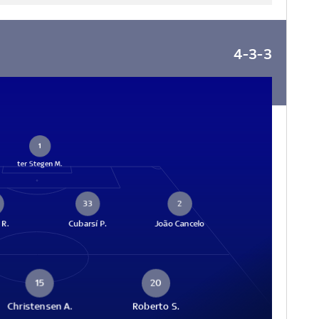
4-3-3
1
ter Stegen M.
33
2
 R.
Cubarsí P.
João Cancelo
15
20
Christensen A.
Roberto S.