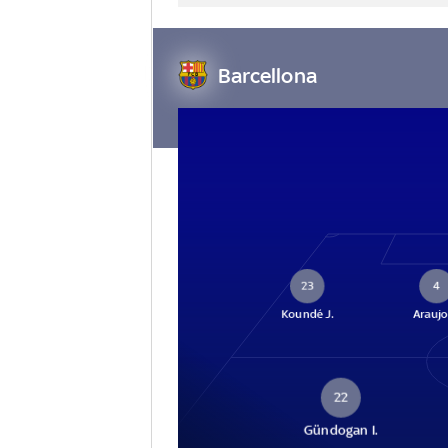
Barcellona
23
4
Koundé J.
Araujo
22
Gündogan I.