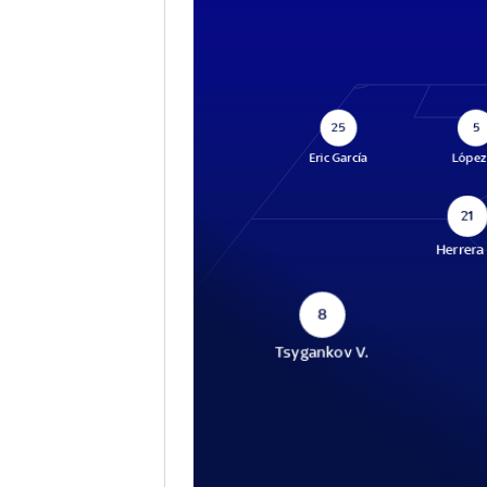
25
5
Eric García
López
21
Herrera 
8
Tsygankov V.