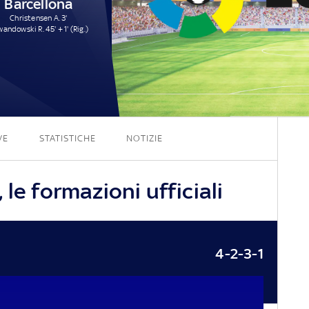
Barcellona
Christensen A. 3'
andowski R. 45' + 1' (Rig.)
4 - 2
VE
STATISTICHE
NOTIZIE
le formazioni ufficiali
4-2-3-1