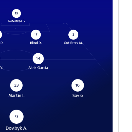
13
Gazzaniga P.
17
3
 D.
Blind D.
Gutiérrez M.
14
Y.
Aleix García
23
16
Martín I.
Sávio
9
Dovbyk A.