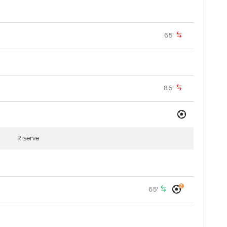
65'
86'
Riserve
2
65'