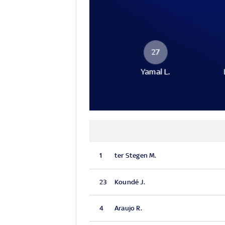
27
Yamal L.
1
ter Stegen M.
23
Koundé J.
4
Araujo R.