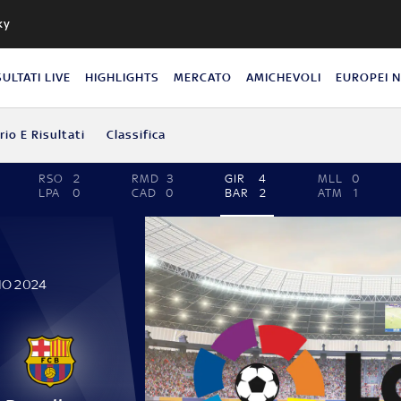
ky
SULTATI LIVE
HIGHLIGHTS
MERCATO
AMICHEVOLI
EUROPEI 
io E Risultati
Classifica
RSO
2
RMD
3
GIR
4
MLL
0
LPA
0
CAD
0
BAR
2
ATM
1
IO 2024