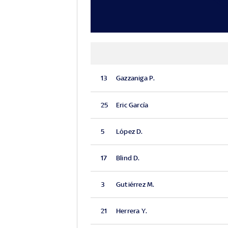
13
Gazzaniga P.
25
Eric García
5
López D.
17
Blind D.
3
Gutiérrez M.
21
Herrera Y.