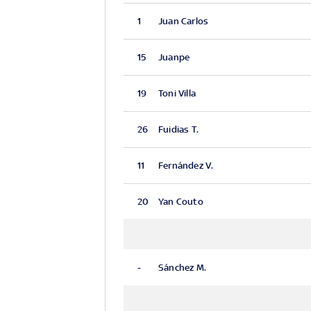
1
Juan Carlos
15
Juanpe
19
Toni Villa
26
Fuidias T.
11
Fernández V.
20
Yan Couto
-
Sánchez M.