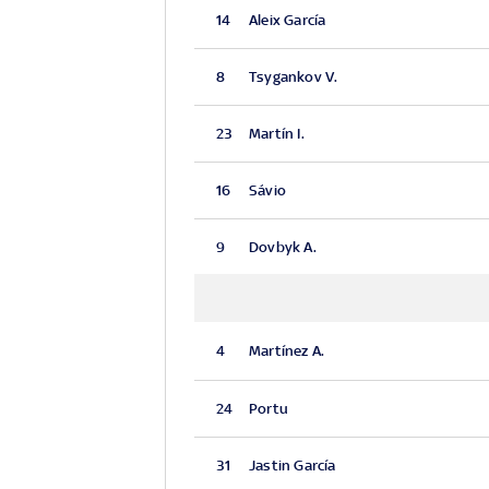
14
Aleix García
8
Tsygankov V.
23
Martín I.
16
Sávio
9
Dovbyk A.
4
Martínez A.
24
Portu
31
Jastin García