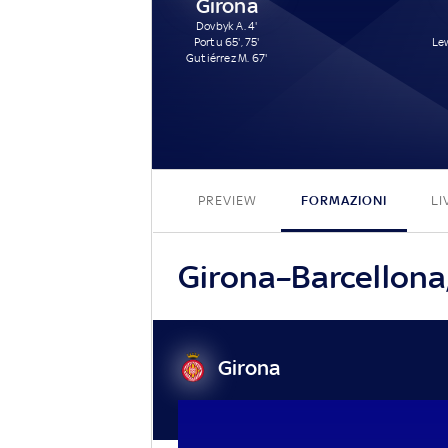
Girona
Dovbyk A. 4'
Portu 65', 75'
Lew
Gutiérrez M. 67'
PREVIEW
FORMAZIONI
LI
Girona–Barcellona, 
Girona