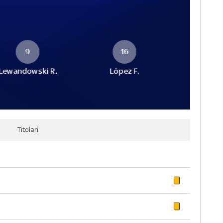
9
16
Lewandowski R.
López F.
Titolari