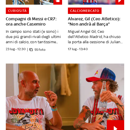
CURIOSITÀ
CALCIOMERCATO
Compagni di Messi e CR7:
Alvarez, Gil (Ceo Atletico):
ora anche Casemiro
"Non andrà al Barça"
In campo sono stati (e sono) i
Miguel Angel Gil, Ceo
due più grandi rivali degli ultimi
dell'Atletico Madrid, ha chiuso
anni di calcio, con tantissime...
la porta alla cessione di Julian...
23 lug - 12:30
17 lug - 13:40
55 foto