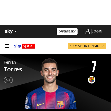
LOGIN
OFFERTE SKY
SKY SPORT INSIDER
7
Ferran
Torres
ATT
Ferran
Torres