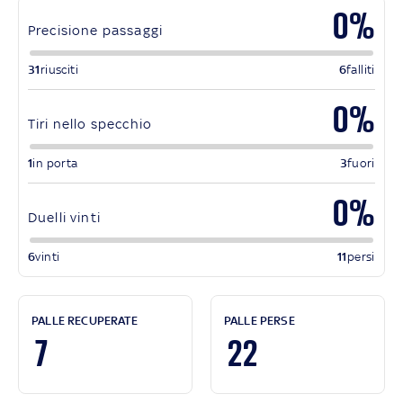
0%
Precisione passaggi
31
riusciti
6
falliti
0%
Tiri nello specchio
1
in porta
3
fuori
0%
Duelli vinti
6
vinti
11
persi
PALLE RECUPERATE
PALLE PERSE
7
22