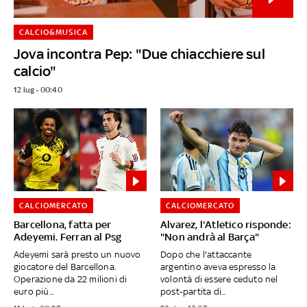
CALCIO&MUSICA
Jova incontra Pep: "Due chiacchiere sul
calcio"
12 lug - 00:40
CALCIOMERCATO
CALCIOMERCATO
Barcellona, fatta per
Alvarez, l'Atletico risponde:
Adeyemi. Ferran al Psg
"Non andrà al Barça"
Adeyemi sarà presto un nuovo
Dopo che l'attaccante
giocatore del Barcellona.
argentino aveva espresso la
Operazione da 22 milioni di
volontà di essere ceduto nel
euro più...
post-partita di...