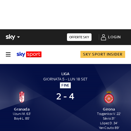
LOGIN
OFFERTE SKY
SKY SPORT INSIDER
LIGA
GIORNATA 5 - LUN 18 SET
FINE
2 - 4
Granada
Girona
Uzuni M. 63'
Tsygankov V. 22'
Boyé L. 85'
Sávio 31'
López D. 34'
Yan Couto 89'