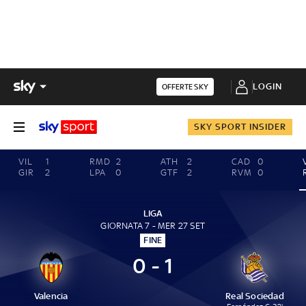
LOGIN
OFFERTE SKY
SKY SPORT INSIDER
VIL
1
RMD
2
ATH
2
CAD
0
GIR
2
LPA
0
GTF
2
RVM
0
LIGA
GIORNATA 7 - MER 27 SET
FINE
0 - 1
Valencia
Real Sociedad