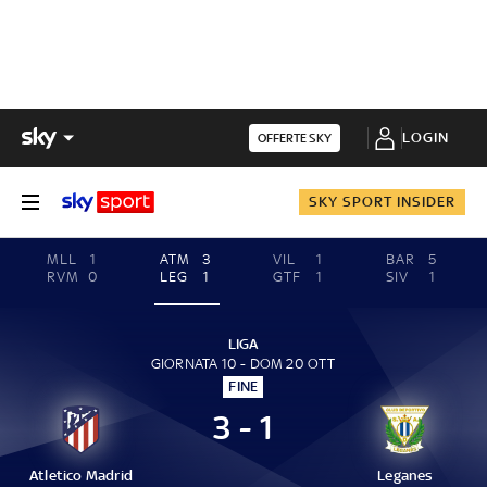
LOGIN
OFFERTE SKY
SKY SPORT INSIDER
MLL
1
ATM
3
VIL
1
BAR
5
RVM
0
LEG
1
GTF
1
SIV
1
LIGA
GIORNATA 10 - DOM 20 OTT
FINE
3 - 1
Atletico Madrid
Leganes