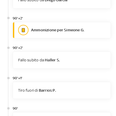
90'+2'
Ammonizione per Simeone G.
90'+2'
Fallo subito da
Haller S.
90'+1'
Tiro fuori di
Barrios P.
90'