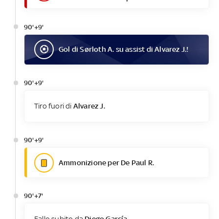
90'+9'
Gol
di
Sørloth A.
su assist di
Alvarez J.
!
90'+9'
Tiro fuori di
Alvarez J.
90'+9'
Ammonizione per De Paul R.
90'+7'
Fallo subito da
Diego García