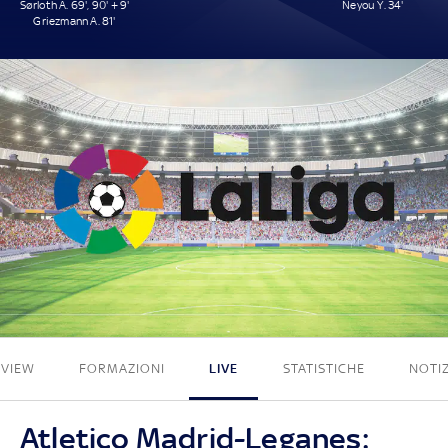
Sørloth A. 69', 90' + 9'
Neyou Y. 34'
Griezmann A. 81'
3 - 1
EVIEW
FORMAZIONI
LIVE
STATISTICHE
NOTIZ
Atletico Madrid-Leganes: