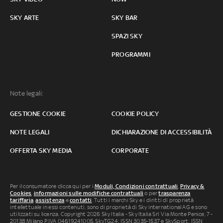
SKY ARTE
SKY BAR
SPAZI SKY
PROGRAMMI
Note legali:
GESTIONE COOKIE
COOKIE POLICY
NOTE LEGALI
DICHIARAZIONE DI ACCESSIBILITÀ
OFFERTA SKY MEDIA
CORPORATE
Per il consumatore clicca qui per i
Moduli, Condizioni contrattuali
,
Privacy &
Cookies
,
informazioni sulle modifiche contrattuali
o per
trasparenza
tariffaria
,
assistenza
e
contatti
. Tutti i marchi Sky e i diritti di proprietà
intellettuale in essi contenuti, sono di proprietà di Sky international AG e sono
utilizzati su licenza. Copyright 2026 Sky Italia - Sky Italia Srl Via Monte Penice, 7 -
20138 Milano P.IVA 04619241005. SkyTG24: ISSN 3035-1537 e SkySport: ISSN