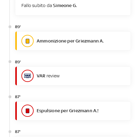
Fallo subito da
Simeone G.
89'
Ammonizione per Griezmann A.
89'
VAR
review
87'
Espulsione per Griezmann A.!
87'