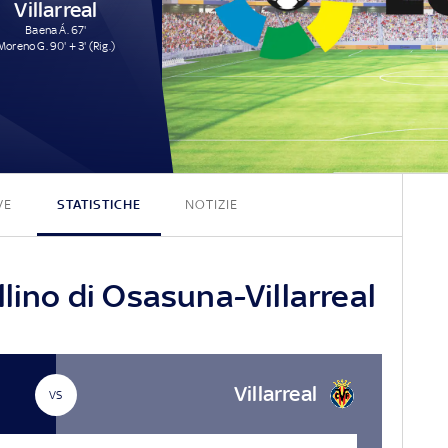
Villarreal
Baena Á. 67'
Moreno G. 90' + 3' (Rig.)
2 - 2
VE
STATISTICHE
NOTIZIE
llino di Osasuna-Villarreal
Villarreal
VS