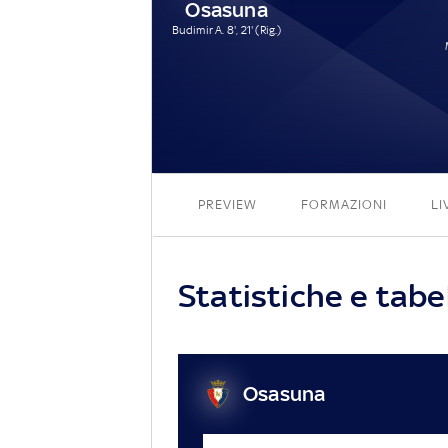
Osasuna
Budimir A. 8', 21' (Rig.)
PREVIEW
FORMAZIONI
LI
Statistiche e tabe
Osasuna