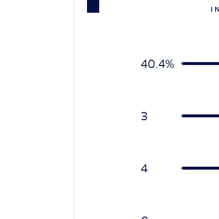
I 
40.4%
3
4