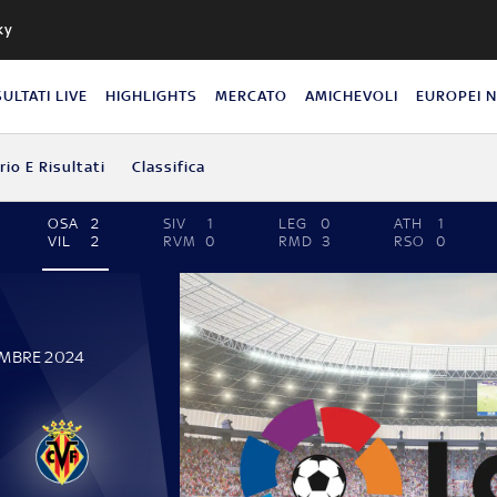
ky
SULTATI LIVE
HIGHLIGHTS
MERCATO
AMICHEVOLI
EUROPEI 
io E Risultati
Classifica
OSA
2
SIV
1
LEG
0
ATH
1
VIL
2
RVM
0
RMD
3
RSO
0
EMBRE 2024