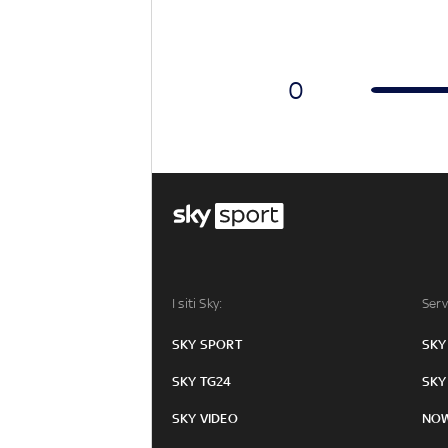
0
I siti Sky:
Serv
SKY SPORT
SKY
SKY TG24
SKY
SKY VIDEO
NO