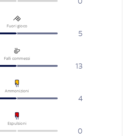
0
Fuori gioco
5
Falli commessi
13
Ammonizioni
4
Espulsioni
0