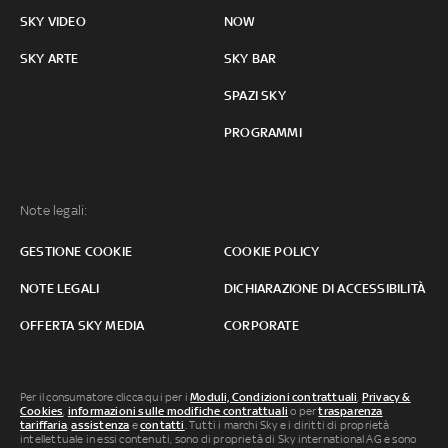
SKY VIDEO
NOW
SKY ARTE
SKY BAR
SPAZI SKY
PROGRAMMI
Note legali:
GESTIONE COOKIE
COOKIE POLICY
NOTE LEGALI
DICHIARAZIONE DI ACCESSIBILITÀ
OFFERTA SKY MEDIA
CORPORATE
Per il consumatore clicca qui per i
Moduli, Condizioni contrattuali
,
Privacy &
Cookies
,
informazioni sulle modifiche contrattuali
o per
trasparenza
tariffaria
,
assistenza
e
contatti
. Tutti i marchi Sky e i diritti di proprietà
intellettuale in essi contenuti, sono di proprietà di Sky international AG e sono