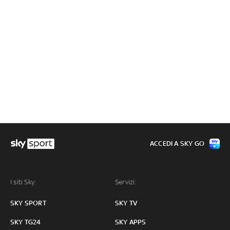
ACCEDI A SKY GO
I siti Sky:
Servizi:
SKY SPORT
SKY TV
SKY TG24
SKY APPS