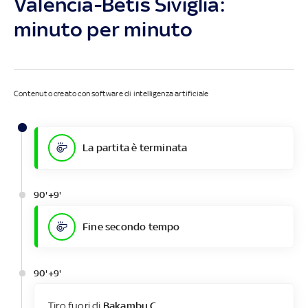
Valencia-Betis Siviglia:
minuto per minuto
Contenuto creato con software di intelligenza artificiale
La partita è terminata
90'+9'
Fine secondo tempo
90'+9'
Tiro fuori di
Bakambu C.