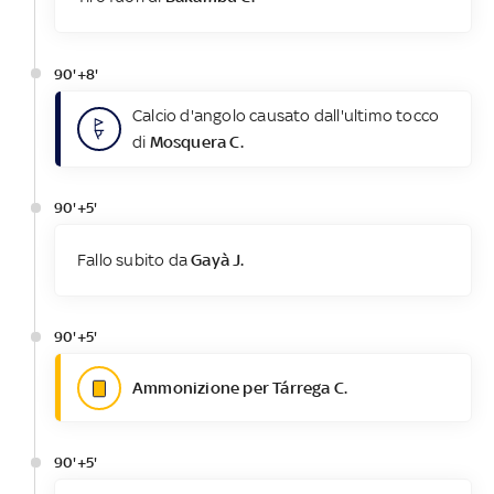
90'+8'
Calcio d'angolo causato dall'ultimo tocco
di
Mosquera C.
90'+5'
Fallo subito da
Gayà J.
90'+5'
Ammonizione per Tárrega C.
90'+5'