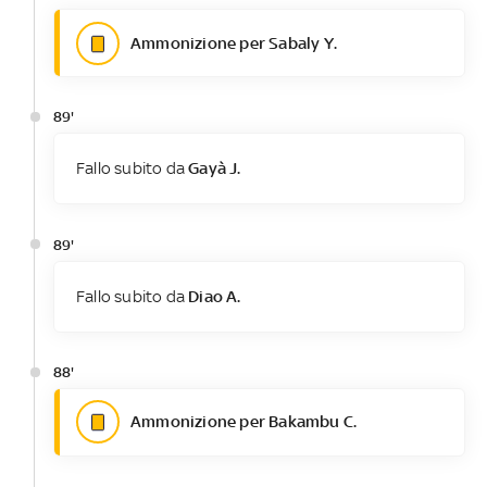
Ammonizione per Sabaly Y.
89'
Fallo subito da
Gayà J.
89'
Fallo subito da
Diao A.
88'
Ammonizione per Bakambu C.