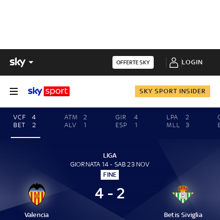
LOGIN
OFFERTE SKY
SKY SPORT INSIDER
VCF
4
ATM
2
GIR
4
LPA
2
BET
2
ALV
1
ESP
1
MLL
3
LIGA
GIORNATA 14 - SAB 23 NOV
FINE
4 - 2
Valencia
Betis Siviglia