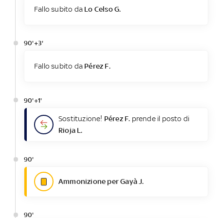
Fallo subito da
Lo Celso G.
90'+3'
Fallo subito da
Pérez F.
90'+1'
Sostituzione!
Pérez F.
prende il posto di
Rioja L.
90'
Ammonizione per Gayà J.
90'