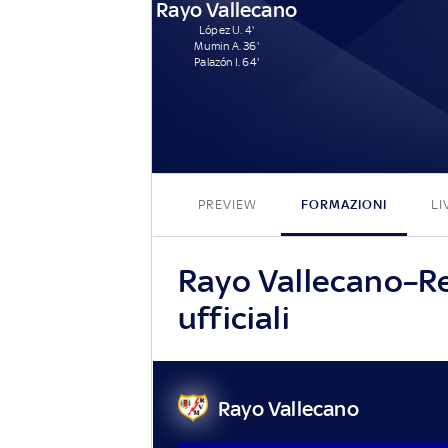
Rayo Vallecano
López U. 4'
Mumin A. 36'
Palazón I. 64'
PREVIEW
FORMAZIONI
LI
Rayo Vallecano–Re
ufficiali
Rayo Vallecano