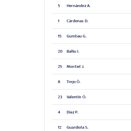
5
Hernández A.
1
Cárdenas D.
15
Gumbau G.
20
Balliu I.
25
Montiel J.
8
Trejo Ó.
23
Valentín Ó.
4
Díaz P.
12
Guardiola S.