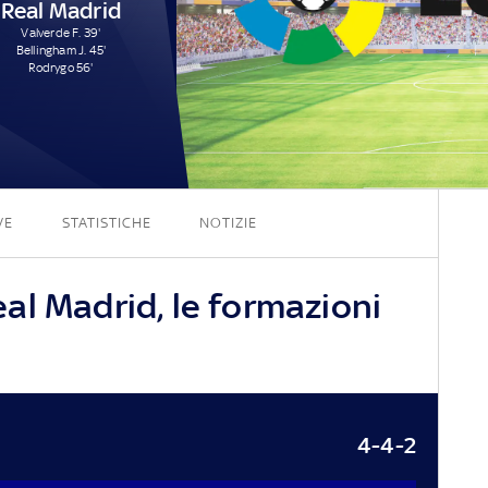
Real Madrid
Valverde F. 39'
Bellingham J. 45'
Rodrygo 56'
3 - 3
VE
STATISTICHE
NOTIZIE
al Madrid, le formazioni
4-4-2