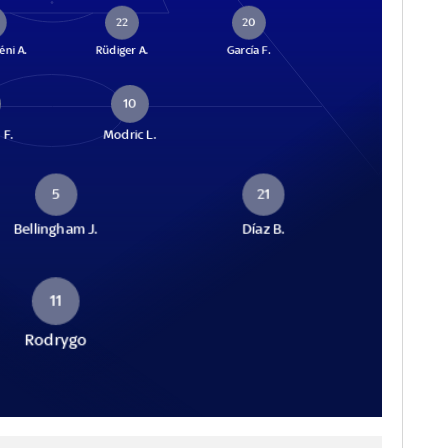
22
20
ni A.
Rüdiger A.
García F.
10
 F.
Modric L.
5
21
Bellingham J.
Díaz B.
11
Rodrygo