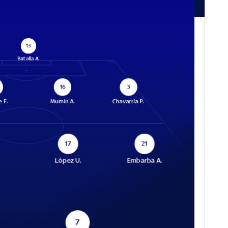
13
Batalla A.
16
3
 F.
Mumin A.
Chavarría P.
17
21
López U.
Embarba A.
7