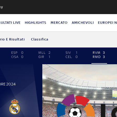
ky
SULTATI LIVE
HIGHLIGHTS
MERCATO
AMICHEVOLI
EUROPEI 
io E Risultati
Classifica
ESP
0
MLL
2
SIV
1
RVM
3
OSA
0
GIR
1
CEL
0
RMD
3
BRE 2024