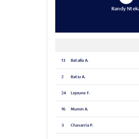
Randy Ntek
13
Batalla A.
2
Ratiu A.
24
Lejeune F.
16
Mumin A.
3
Chavarría P.