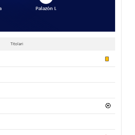
a
Palazón I.
Titolari