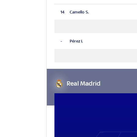
14
Camello S.
-
Pérez I.
Real Madrid