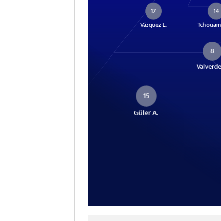
17
14
Vázquez L.
Tchouamé
8
Valverde
15
Güler A.