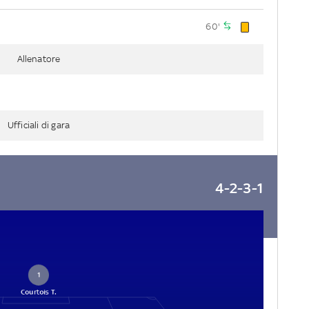
60'
Allenatore
Ufficiali di gara
4-2-3-1
1
Courtois T.