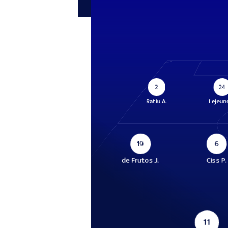
2
24
Ratiu A.
Lejeune
19
6
de Frutos J.
Ciss P.
11