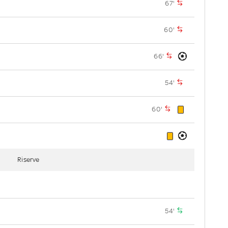
67'
60'
66'
54'
60'
Riserve
54'