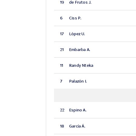
19
de Frutos J.
6
Ciss P.
17
López U.
21
Embarba A.
11
Randy Nteka
7
Palazón I.
22
Espino A.
18
García Á.