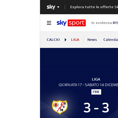
Esplora tutte le offerte S
In evidenza:
RI
CALCIO
LIGA
News
Calendar
LIGA
GIORNATA 17 - SABATO 14 DICEM
FINE
3 - 3