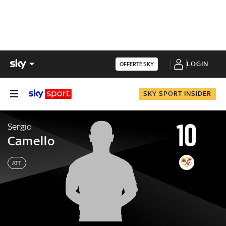
LOGIN
OFFERTE SKY
SKY SPORT INSIDER
10
Sergio
Camello
ATT
Sergio
Camello