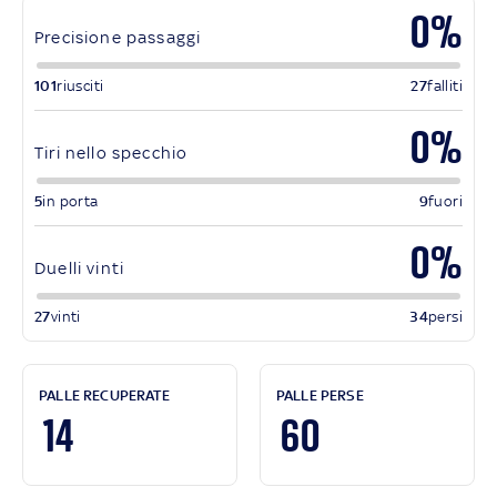
0%
Precisione passaggi
101
riusciti
27
falliti
0%
Tiri nello specchio
5
in porta
9
fuori
0%
Duelli vinti
27
vinti
34
persi
PALLE RECUPERATE
PALLE PERSE
14
60