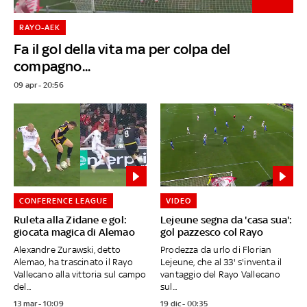
RAYO-AEK
Fa il gol della vita ma per colpa del
compagno...
09 apr - 20:56
CONFERENCE LEAGUE
VIDEO
Ruleta alla Zidane e gol:
Lejeune segna da 'casa sua':
giocata magica di Alemao
gol pazzesco col Rayo
Alexandre Zurawski, detto
Prodezza da urlo di Florian
Alemao, ha trascinato il Rayo
Lejeune, che al 33' s'inventa il
Vallecano alla vittoria sul campo
vantaggio del Rayo Vallecano
del...
sul...
13 mar - 10:09
19 dic - 00:35