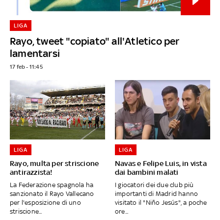
LIGA
Rayo, tweet "copiato" all'Atletico per
lamentarsi
17 feb - 11:45
LIGA
LIGA
Rayo, multa per striscione
Navas e Felipe Luis, in vista
antirazzista!
dai bambini malati
La Federazione spagnola ha
I giocatori dei due club più
sanzionato il Rayo Vallecano
importanti di Madrid hanno
per l'esposizione di uno
visitato il "Niño Jesús", a poche
striscione...
ore...