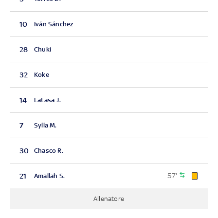
10
Iván Sánchez
28
Chuki
32
Koke
14
Latasa J.
7
Sylla M.
30
Chasco R.
57'
21
Amallah S.
Allenatore