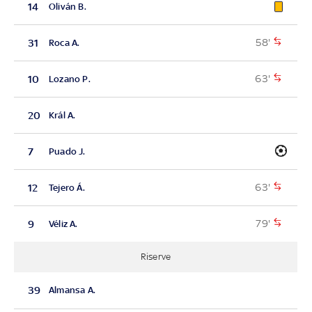
14
Oliván B.
58'
31
Roca A.
63'
10
Lozano P.
20
Král A.
7
Puado J.
63'
12
Tejero Á.
79'
9
Véliz A.
Riserve
39
Almansa A.