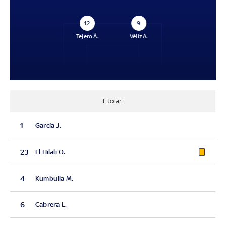
12
9
Tejero Á.
Véliz A.
Titolari
1
García J.
23
El Hilali O.
4
Kumbulla M.
6
Cabrera L.