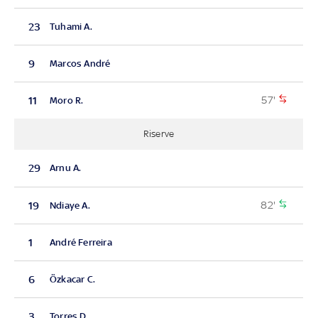
23
Tuhami A.
9
Marcos André
57'
11
Moro R.
Riserve
29
Arnu A.
82'
19
Ndiaye A.
1
André Ferreira
6
Özkacar C.
3
Torres D.