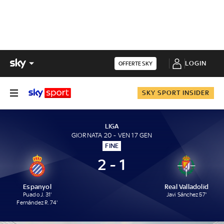
LOGIN
OFFERTE SKY
SKY SPORT INSIDER
LIGA
GIORNATA 20 - VEN 17 GEN
FINE
2 - 1
Espanyol
Real Valladolid
Puado J. 31'
Javi Sánchez 57'
Fernández R. 74'