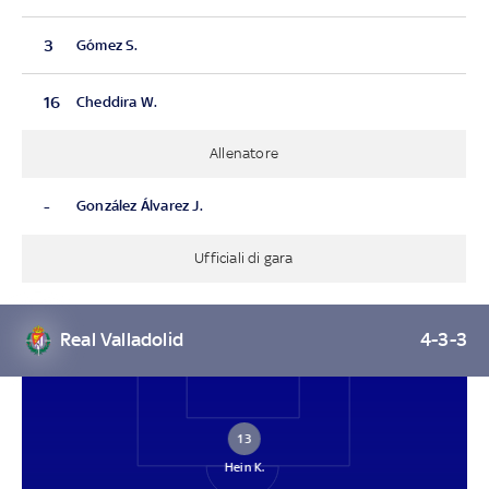
3
Gómez S.
16
Cheddira W.
Allenatore
-
González Álvarez J.
Ufficiali di gara
Real Valladolid
4-3-3
13
Hein K.