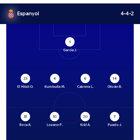
Espanyol
4-4-2
1
García J.
23
4
6
14
El Hilali O.
Kumbulla M.
Cabrera L.
Oliván B.
31
10
20
7
Roca A.
Lozano P.
Král A.
Puado J.