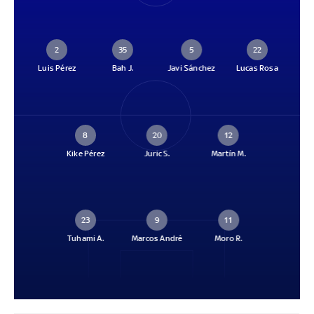
2
35
5
22
Luis Pérez
Bah J.
Javi Sánchez
Lucas Rosa
8
20
12
Kike Pérez
Juric S.
Martín M.
23
9
11
Tuhami A.
Marcos André
Moro R.