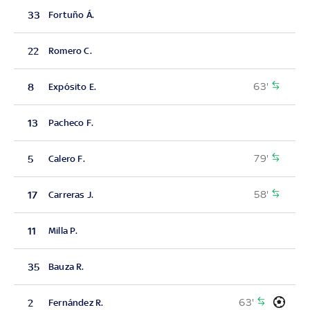
33
Fortuño Á.
22
Romero C.
63'
8
Expósito E.
13
Pacheco F.
79'
5
Calero F.
58'
17
Carreras J.
11
Milla P.
35
Bauza R.
63'
2
Fernández R.