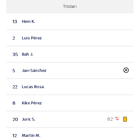
Titolari
13
Hein K.
2
Luis Pérez
35
Bah J.
5
Javi Sánchez
22
Lucas Rosa
8
Kike Pérez
82'
20
Juric S.
12
Martín M.