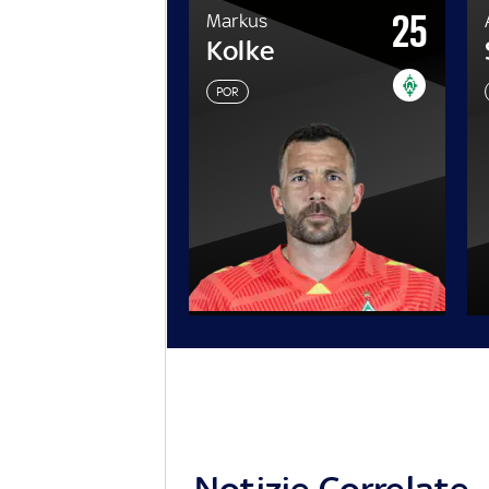
25
Markus
Kolke
POR
Notizie Correlate