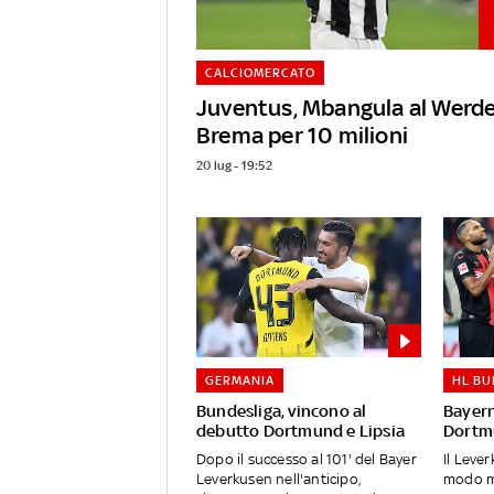
CALCIOMERCATO
Juventus, Mbangula al Werd
Brema per 10 milioni
20 lug - 19:52
GERMANIA
HL BU
Bundesliga, vincono al
Bayern
debutto Dortmund e Lipsia
Dortmu
Dopo il successo al 101' del Bayer
Il Leve
Leverkusen nell'anticipo,
modo mi