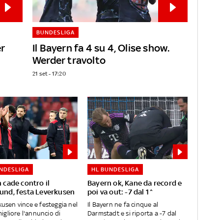
BUNDESLIGA
er
Il Bayern fa 4 su 4, Olise show.
Werder travolto
21 set - 17:20
NDESLIGA
HL BUNDESLIGA
 cade contro il
Bayern ok, Kane da record e
nd, festa Leverkusen
poi va out: -7 dal 1^
rkusen vince e festeggia nel
Il Bayern ne fa cinque al
gliore l'annuncio di
Darmstadt e si riporta a -7 dal