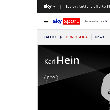
Esplora tutte le offerte S
In evidenza:
RI
CALCIO
BUNDESLIGA
News
Hein
Karl
POR