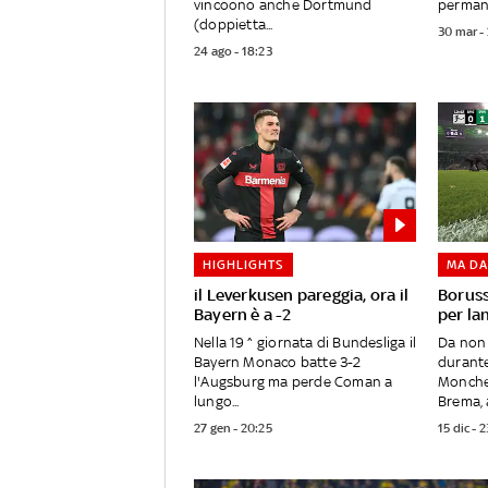
vincoono anche Dortmund
permane
(doppietta...
30 mar -
24 ago - 18:23
HIGHLIGHTS
MA DA
il Leverkusen pareggia, ora il
Borus
Bayern è a -2
per lan
Nella 19^ giornata di Bundesliga il
Da non 
Bayern Monaco batte 3-2
durant
l'Augsburg ma perde Coman a
Monche
lungo...
Brema, a
27 gen - 20:25
15 dic - 