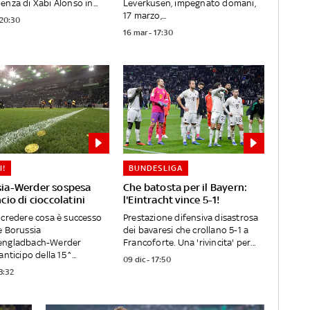
nza di Xabi Alonso in...
Leverkusen, impegnato domani,
17 marzo,...
 20:30
16 mar - 17:30
I!
BUNDESLIGA
sia-Werder sospesa
Che batosta per il Bayern:
cio di cioccolatini
l'Eintracht vince 5-1!
credere cosa è successo
Prestazione difensiva disastrosa
e Borussia
dei bavaresi che crollano 5-1 a
ngladbach-Werder
Francoforte. Una 'rivincita' per...
nticipo della 15^...
09 dic - 17:50
23:32