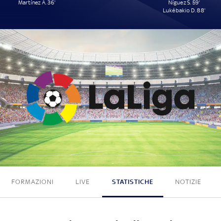
Martínez A. 36'
Ñíguez S. 59'
Lukébakio D. 88'
1 - 2
FORMAZIONI
LIVE
STATISTICHE
NOTIZIE