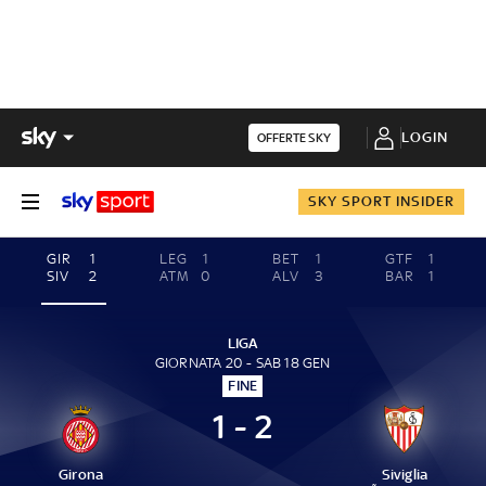
LOGIN
OFFERTE SKY
SKY SPORT INSIDER
GIR
1
LEG
1
BET
1
GTF
1
SIV
2
ATM
0
ALV
3
BAR
1
LIGA
GIORNATA 20 - SAB 18 GEN
FINE
1 - 2
Girona
Siviglia