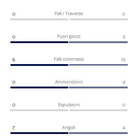
Pali / Traverse
0
0
Fuori gioco
0
3
Falli commessi
6
15
Ammonizioni
0
4
Espulsioni
0
0
Angoli
7
4