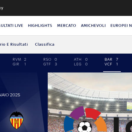
ky
SULTATI LIVE
HIGHLIGHTS
MERCATO
AMICHEVOLI
EUROPEI 
io E Risultati
Classifica
RVM
2
RSO
0
ATH
0
BAR
7
GIR
1
GTF
3
LEG
0
VCF
1
NAIO 2025