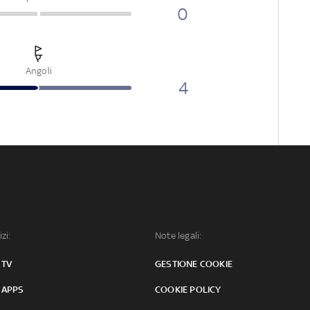
0
Angoli
4
izi:
Note legali:
 TV
GESTIONE COOKIE
 APPS
COOKIE POLICY