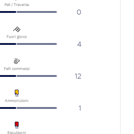
Pali / Traverse
0
Fuori gioco
4
Falli commessi
12
Ammonizioni
1
Espulsioni