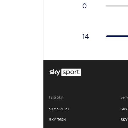
0
14
I siti Sky:
Serv
SKY SPORT
SKY
SKY TG24
SKY