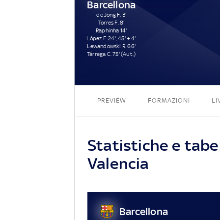
Barcellona
de Jong F. 3'
Torres F. 8'
Raphinha 14'
López F. 24', 45' + 4'
Lewandowski R. 66'
Tárrega C. 75' (Aut.)
PREVIEW
FORMAZIONI
LI
Statistiche e tabel
Valencia
Barcellona