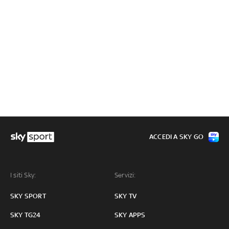
ACCEDI A SKY GO
I siti Sky:
Servizi:
SKY SPORT
SKY TV
SKY TG24
SKY APPS