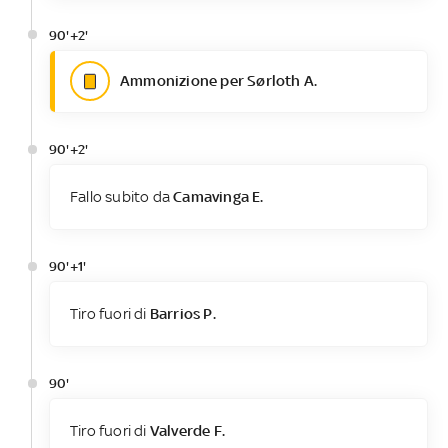
90'+2'
Ammonizione per Sørloth A.
90'+2'
Fallo subito da
Camavinga E.
90'+1'
Tiro fuori di
Barrios P.
90'
Tiro fuori di
Valverde F.