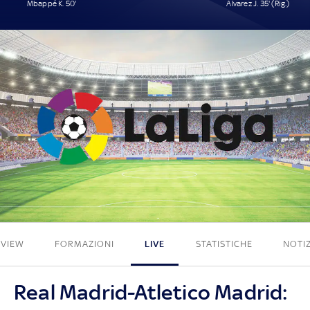
Mbappé K. 50'
Alvarez J. 35' (Rig.)
1 - 1
EVIEW
FORMAZIONI
LIVE
STATISTICHE
NOTIZ
Real Madrid-Atletico Madrid: