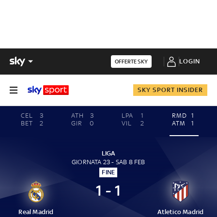
LOGIN
OFFERTE SKY
SKY SPORT INSIDER
CEL
3
ATH
3
LPA
1
RMD
1
BET
2
GIR
0
VIL
2
ATM
1
LIGA
GIORNATA 23 - SAB 8 FEB
FINE
1 - 1
Real Madrid
Atletico Madrid