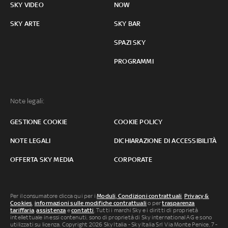
SKY VIDEO
NOW
SKY ARTE
SKY BAR
SPAZI SKY
PROGRAMMI
Note legali:
GESTIONE COOKIE
COOKIE POLICY
NOTE LEGALI
DICHIARAZIONE DI ACCESSIBILITÀ
OFFERTA SKY MEDIA
CORPORATE
Per il consumatore clicca qui per i
Moduli, Condizioni contrattuali
,
Privacy &
Cookies
,
informazioni sulle modifiche contrattuali
o per
trasparenza
tariffaria
,
assistenza
e
contatti
. Tutti i marchi Sky e i diritti di proprietà
intellettuale in essi contenuti, sono di proprietà di Sky international AG e sono
utilizzati su licenza. Copyright 2026 Sky Italia - Sky Italia Srl Via Monte Penice, 7 -