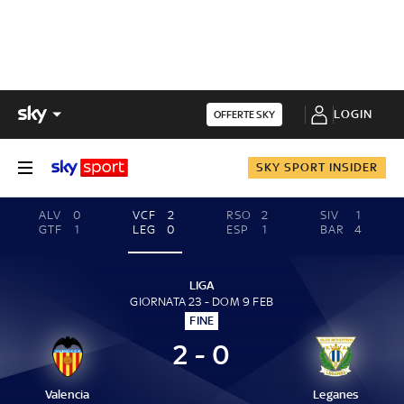
LOGIN
OFFERTE SKY
SKY SPORT INSIDER
ALV
0
VCF
2
RSO
2
SIV
1
GTF
1
LEG
0
ESP
1
BAR
4
LIGA
GIORNATA 23 - DOM 9 FEB
FINE
2 - 0
Valencia
Leganes