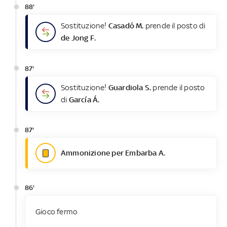
88'
Sostituzione!
Casadó M.
prende il posto di
de Jong F.
87'
Sostituzione!
Guardiola S.
prende il posto
di
García Á.
87'
Ammonizione per Embarba A.
86'
Gioco fermo