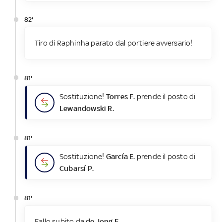
82'
Tiro di Raphinha parato dal portiere avversario!
81'
Sostituzione!
Torres F.
prende il posto di
Lewandowski R.
81'
Sostituzione!
García E.
prende il posto di
Cubarsí P.
81'
Fallo subito da
de Jong F.