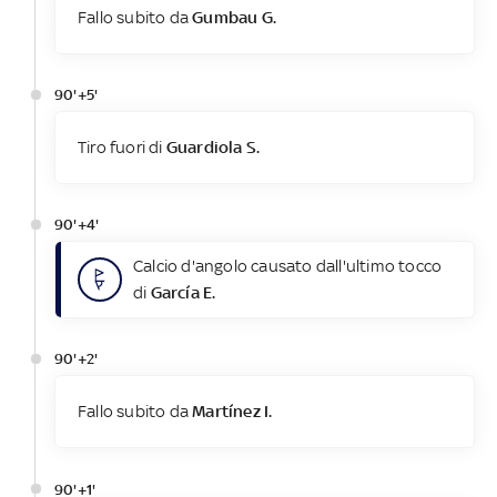
Fallo subito da
Gumbau G.
90'+5'
Tiro fuori di
Guardiola S.
90'+4'
Calcio d'angolo causato dall'ultimo tocco
di
García E.
90'+2'
Fallo subito da
Martínez I.
90'+1'