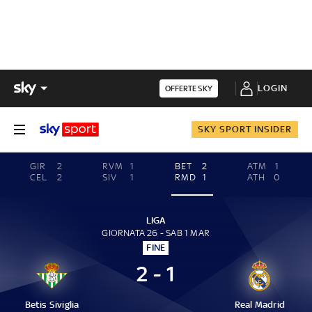
LOGIN
OFFERTE SKY
SKY SPORT INSIDER
GIR
2
RVM
1
BET
2
ATM
1
CEL
2
SIV
1
RMD
1
ATH
0
LIGA
GIORNATA 26 - SAB 1 MAR
FINE
2 - 1
Betis Siviglia
Real Madrid