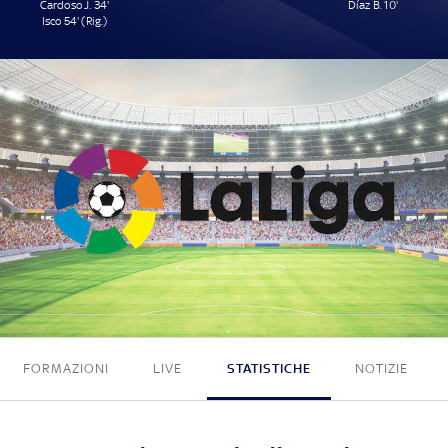
Cardoso J. 34'
Díaz B. 10'
Isco 54' (Rig.)
2 - 1
FORMAZIONI
LIVE
STATISTICHE
NOTIZIE