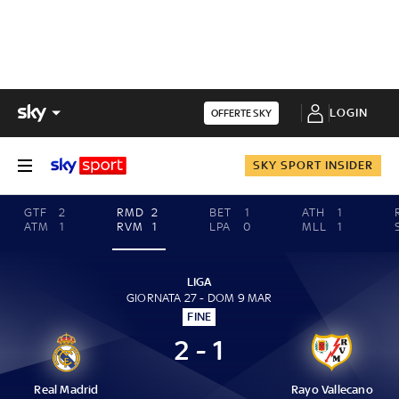
LOGIN
OFFERTE SKY
SKY SPORT INSIDER
GTF
2
RMD
2
BET
1
ATH
1
ATM
1
RVM
1
LPA
0
MLL
1
LIGA
GIORNATA 27 - DOM 9 MAR
FINE
2 - 1
Real Madrid
Rayo Vallecano