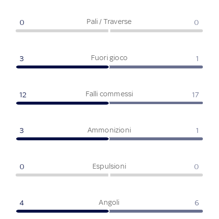
Pali / Traverse
0
0
Fuori gioco
3
1
Falli commessi
12
17
Ammonizioni
3
1
Espulsioni
0
0
Angoli
4
6