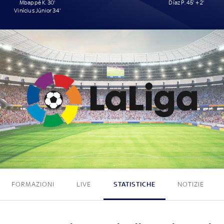
Mbappé K. 30'
Díaz P. 45' + 2'
Vinícius Júnior 34'
2 - 1
FORMAZIONI
LIVE
STATISTICHE
NOTIZIE