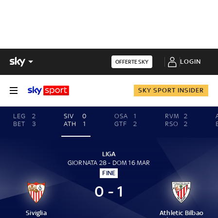
LOGIN
OFFERTE SKY
SKY SPORT INSIDER
LEG
2
SIV
0
OSA
1
RVM
2
BET
3
ATH
1
GTF
2
RSO
2
LIGA
GIORNATA 28 - DOM 16 MAR
FINE
0 - 1
Siviglia
Athletic Bilbao