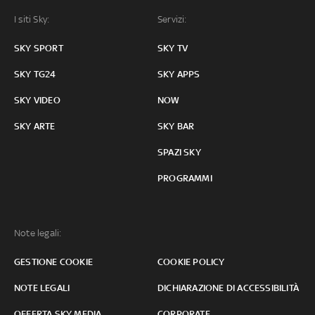
I siti Sky:
Servizi:
SKY SPORT
SKY TV
SKY TG24
SKY APPS
SKY VIDEO
NOW
SKY ARTE
SKY BAR
SPAZI SKY
PROGRAMMI
Note legali:
GESTIONE COOKIE
COOKIE POLICY
NOTE LEGALI
DICHIARAZIONE DI ACCESSIBILITÀ
OFFERTA SKY MEDIA
CORPORATE