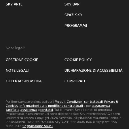
SKY ARTE
SKY BAR
SPAZI SKY
PROGRAMMI
Note legali:
GESTIONE COOKIE
COOKIE POLICY
NOTE LEGALI
DICHIARAZIONE DI ACCESSIBILITÀ
OFFERTA SKY MEDIA
CORPORATE
Per il consumatore clicca qui per i
Moduli, Condizioni contrattuali
,
Privacy &
Cookies
,
informazioni sulle modifiche contrattuali
o per
trasparenza
tariffaria
,
assistenza
e
contatti
. Tutti i marchi Sky e i diritti di proprietà
intellettuale in essi contenuti, sono di proprietà di Sky international AG e sono
utilizzati su licenza. Copyright 2026 Sky Italia - Sky Italia Srl Via Monte Penice, 7 -
20138 Milano P.IVA 04619241005. SkyTG24: ISSN 3035-1537 e SkySport: ISSN
3035-1545.
Segnalazione Abusi