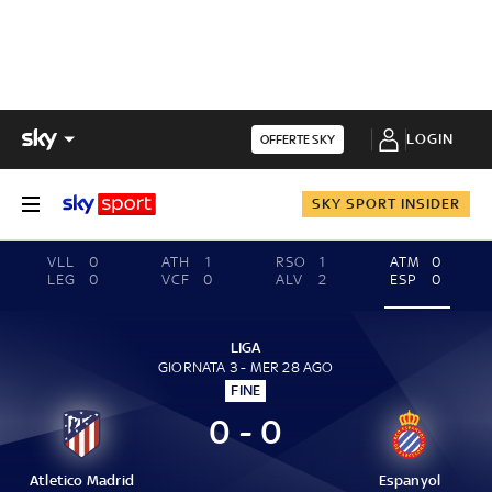
LOGIN
OFFERTE SKY
SKY SPORT INSIDER
VLL
0
ATH
1
RSO
1
ATM
0
LEG
0
VCF
0
ALV
2
ESP
0
LIGA
GIORNATA 3 - MER 28 AGO
FINE
0 - 0
Atletico Madrid
Espanyol