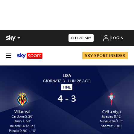
LOGIN
OFFERTE SKY
SKY SPORT INSIDER
LIGA
GIORNATA 3 - LUN 26 AGO
FINE
4 - 3
Villarreal
Celta Vigo
Cardona S. 26'
Iglesias B. 12'
Barry T. 60'
Mingueza Ó. 31'
Jailson 64' (Aut.)
Starfelt C. 80'
Parejo D. 90' + 10'