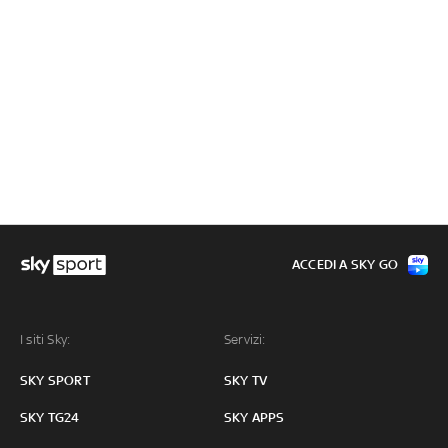
ACCEDI A SKY GO
I siti Sky:
Servizi:
SKY SPORT
SKY TV
SKY TG24
SKY APPS