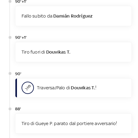
90'+1'
Fallo subito da
Damián Rodríguez
90'+1'
Tiro fuori di
Douvikas T.
90'
Traversa/Palo di
Douvikas T.
!
88'
Tiro di Gueye P. parato dal portiere avversario!