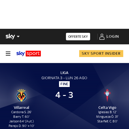
LOGIN
OFFERTE SKY
SKY SPORT INSIDER
LIGA
GIORNATA 3 - LUN 26 AGO
FINE
4 - 3
Villarreal
Celta Vigo
Cardona S. 26'
Iglesias B. 12'
Barry T. 60'
Mingueza Ó. 31'
Jailson 64' (Aut.)
Starfelt C. 80'
Parejo D. 90' + 10'