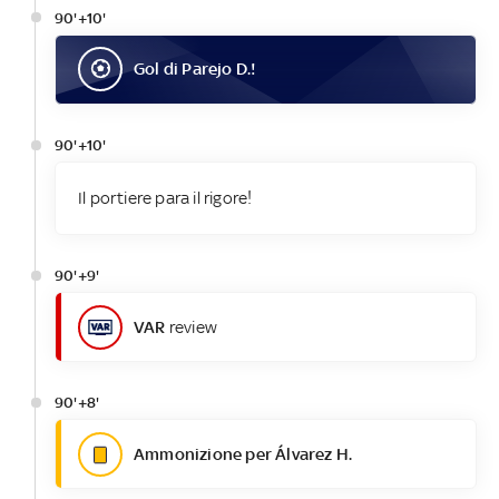
90'+10'
Gol
di
Parejo D.
!
90'+10'
Il portiere para il rigore!
90'+9'
VAR
review
90'+8'
Ammonizione per Álvarez H.