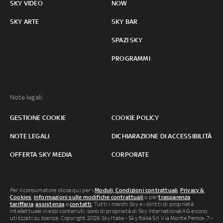
SKY VIDEO
NOW
SKY ARTE
SKY BAR
SPAZI SKY
PROGRAMMI
Note legali:
GESTIONE COOKIE
COOKIE POLICY
NOTE LEGALI
DICHIARAZIONE DI ACCESSIBILITÀ
OFFERTA SKY MEDIA
CORPORATE
Per il consumatore clicca qui per i
Moduli, Condizioni contrattuali
,
Privacy &
Cookies
,
informazioni sulle modifiche contrattuali
o per
trasparenza
tariffaria
,
assistenza
e
contatti
. Tutti i marchi Sky e i diritti di proprietà
intellettuale in essi contenuti, sono di proprietà di Sky international AG e sono
utilizzati su licenza. Copyright 2026 Sky Italia - Sky Italia Srl Via Monte Penice, 7 -