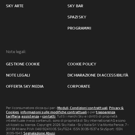
SKY ARTE
SKY BAR
SPAZI SKY
PROGRAMMI
Note legali:
GESTIONE COOKIE
COOKIE POLICY
NOTE LEGALI
DICHIARAZIONE DI ACCESSIBILITÀ
OFFERTA SKY MEDIA
CORPORATE
Per il consumatore clicca qui per i
Moduli, Condizioni contrattuali
,
Privacy &
Cookies
,
informazioni sulle modifiche contrattuali
o per
trasparenza
tariffaria
,
assistenza
e
contatti
. Tutti i marchi Sky e i diritti di proprietà
intellettuale in essi contenuti, sono di proprietà di Sky international AG e sono
utilizzati su licenza. Copyright 2026 Sky Italia - Sky Italia Srl Via Monte Penice, 7 -
20138 Milano P.IVA 04619241005. SkyTG24: ISSN 3035-1537 e SkySport: ISSN
3035-1545.
Segnalazione Abusi