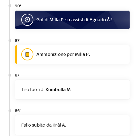
90'
Gol
di
Milla P.
su assist di
Aguado Á.
!
87'
Ammonizione per Milla P.
87'
Tiro fuori di
Kumbulla M.
86'
Fallo subito da
Král A.