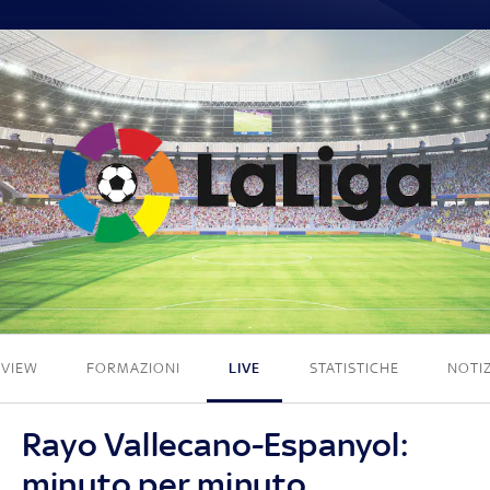
0 - 4
EVIEW
FORMAZIONI
LIVE
STATISTICHE
NOTIZ
Rayo Vallecano-Espanyol:
minuto per minuto