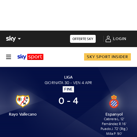
LOGIN
OFFERTE SKY
SKY SPORT INSIDER
LIGA
GIORNATA 30 - VEN 4 APR
FINE
0 - 4
Rayo Vallecano
Espanyol
Cabrera L. 12'
Fernández R. 16'
Puado J. 72' (Rig.)
Milla P. 90'