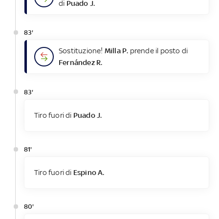
di
Puado J.
83'
Sostituzione!
Milla P.
prende il posto di
Fernández R.
83'
Tiro fuori di
Puado J.
81'
Tiro fuori di
Espino A.
80'