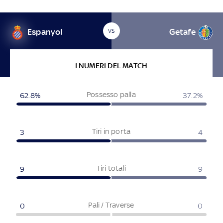
Espanyol
Getafe
VS
I NUMERI DEL MATCH
Possesso palla
62.8%
37.2%
Tiri in porta
3
4
Tiri totali
9
9
Pali / Traverse
0
0