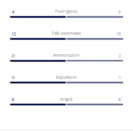
Fuori gioco
4
3
Falli commessi
12
15
Ammonizioni
0
2
Espulsioni
0
1
Angoli
6
8