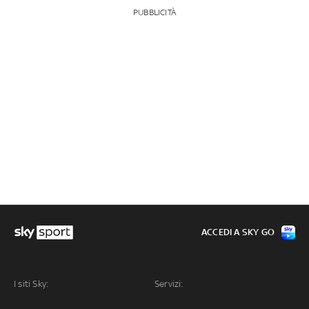
PUBBLICITÀ
ACCEDI A SKY GO
I siti Sky:
Servizi: