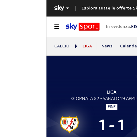
Esplora tutte le offerte S
In evidenza:
RI
CALCIO
LIGA
News
Calendar
LIGA
GIORNATA 32 - SABATO 19 APRI
FINE
1 - 1