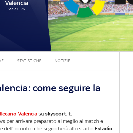
Valencia
Sadiq U. 75'
1 - 1
VE
STATISTICHE
NOTIZIE
lencia: come seguire la
llecano
-
Valencia
su
skysport.it
.
ews per arrivare preparato al meglio al match e
ve dell’incontro che si giocherà allo stadio
Estadio