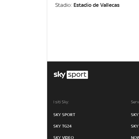
Stadio:
Estadio de Vallecas
I siti Sky:
Serv
SKY SPORT
SKY
SKY TG24
SKY
SKY VIDEO
NO