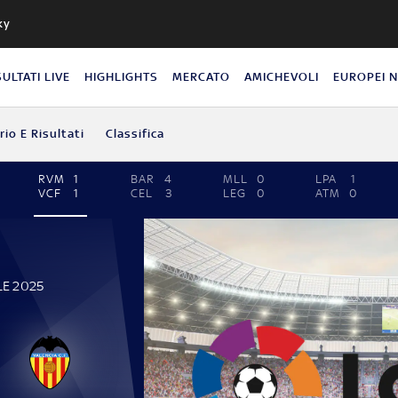
ky
SULTATI LIVE
HIGHLIGHTS
MERCATO
AMICHEVOLI
EUROPEI 
io E Risultati
Classifica
RVM
1
BAR
4
MLL
0
LPA
1
VCF
1
CEL
3
LEG
0
ATM
0
LE 2025