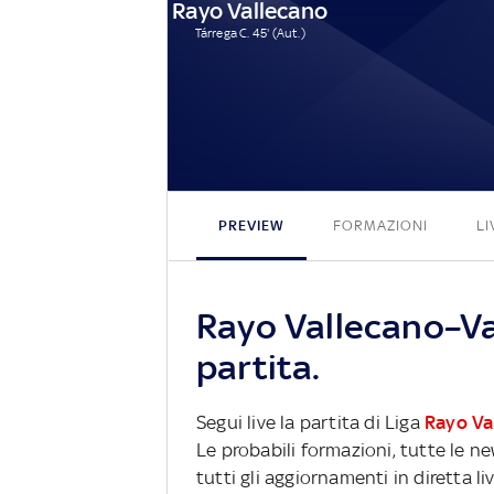
Rayo Vallecano
Tárrega C. 45' (Aut.)
PREVIEW
FORMAZIONI
LI
Rayo Vallecano–Va
partita.
Segui live la partita di Liga
Rayo Va
Le probabili formazioni, tutte le n
tutti gli aggiornamenti in diretta li