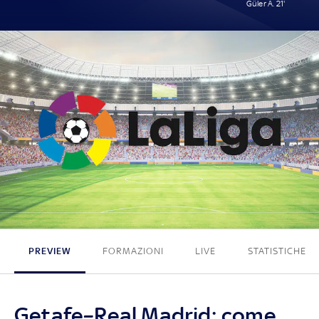
Güler A. 21'
0 - 1
PREVIEW
FORMAZIONI
LIVE
STATISTICHE
Getafe–Real Madrid: come