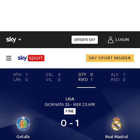
LOGIN
OFFERTE SKY
SKY SPORT INSIDER
ATH
1
CEL
3
GTF
0
ALV
1
LPA
0
VIL
0
RMD
1
RSO
0
LIGA
GIORNATA 33 - MER 23 APR
FINE
0 - 1
Getafe
Real Madrid