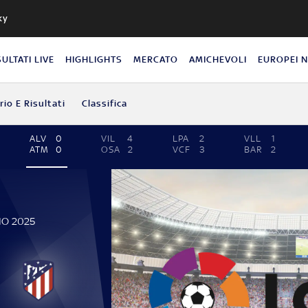
ky
SULTATI LIVE
HIGHLIGHTS
MERCATO
AMICHEVOLI
EUROPEI 
io E Risultati
Classifica
ALV
0
VIL
4
LPA
2
VLL
1
ATM
0
OSA
2
VCF
3
BAR
2
IO 2025