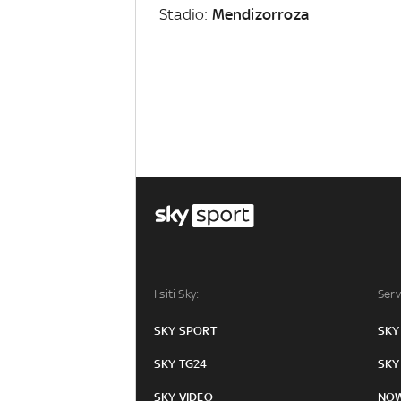
Stadio:
Mendizorroza
I siti Sky:
Serv
SKY SPORT
SKY
SKY TG24
SKY
SKY VIDEO
NO