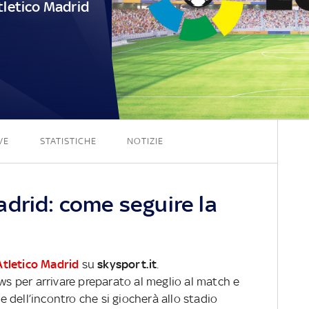
tletico Madrid
0 - 0
VE
STATISTICHE
NOTIZIE
drid: come seguire la
Atletico Madrid
su
skysport.it
.
ews per arrivare preparato al meglio al match e
ve dell’incontro che si giocherà allo stadio