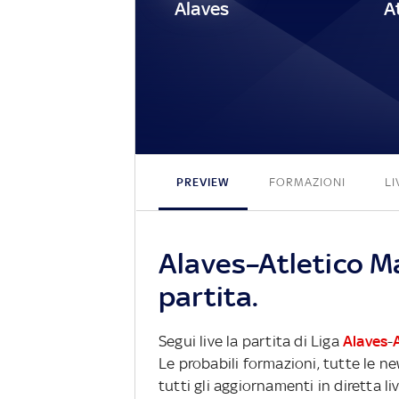
Alaves
A
PREVIEW
FORMAZIONI
LI
Alaves–Atletico Ma
partita.
Segui live la partita di Liga
Alaves
-
Le probabili formazioni, tutte le n
tutti gli aggiornamenti in diretta li