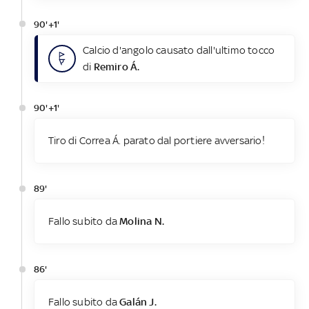
90'+1'
Calcio d'angolo causato dall'ultimo tocco
di
Remiro Á.
90'+1'
Tiro di Correa Á. parato dal portiere avversario!
89'
Fallo subito da
Molina N.
86'
Fallo subito da
Galán J.