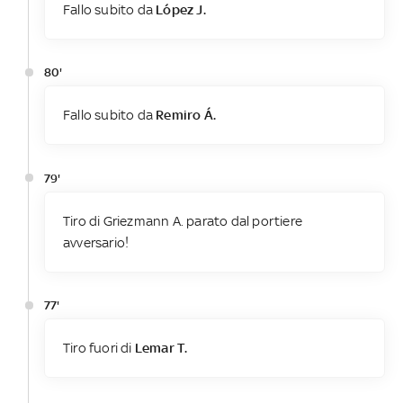
Fallo subito da
López J.
80'
Fallo subito da
Remiro Á.
79'
Tiro di Griezmann A. parato dal portiere
avversario!
77'
Tiro fuori di
Lemar T.