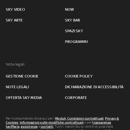
SKY VIDEO
NOW
SKY ARTE
SKY BAR
SPAZI SKY
PROGRAMMI
Note legali:
GESTIONE COOKIE
COOKIE POLICY
NOTE LEGALI
DICHIARAZIONE DI ACCESSIBILITÀ
OFFERTA SKY MEDIA
CORPORATE
Per il consumatore clicca qui per i
Moduli, Condizioni contrattuali
,
Privacy &
Cookies
,
informazioni sulle modifiche contrattuali
o per
trasparenza
tariffaria
,
assistenza
e
contatti
. Tutti i marchi Sky e i diritti di proprietà