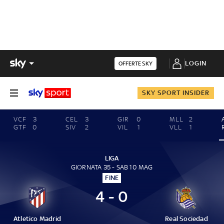
LOGIN
OFFERTE SKY
SKY SPORT INSIDER
VCF
3
CEL
3
GIR
0
MLL
2
GTF
0
SIV
2
VIL
1
VLL
1
LIGA
GIORNATA 35 - SAB 10 MAG
FINE
4 - 0
Atletico Madrid
Real Sociedad