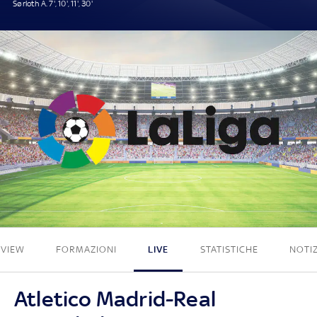
Sørloth A. 7', 10', 11', 30'
4 - 0
EVIEW
FORMAZIONI
LIVE
STATISTICHE
NOTIZ
Atletico Madrid-Real