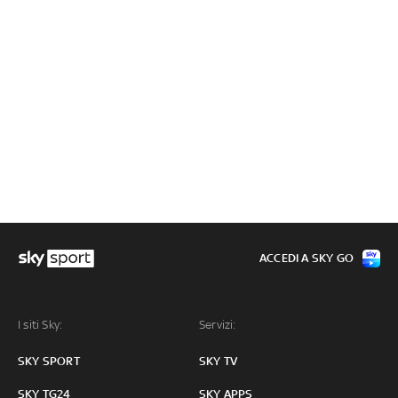
ACCEDI A SKY GO
I siti Sky:
Servizi:
SKY SPORT
SKY TV
SKY TG24
SKY APPS