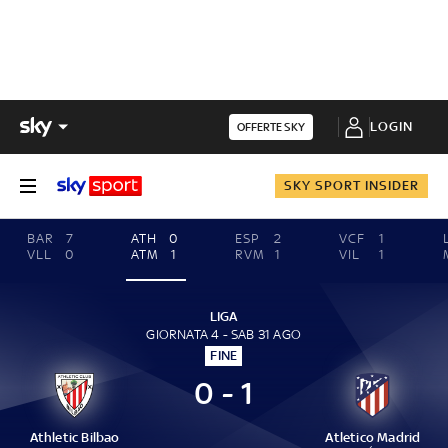
LOGIN
OFFERTE SKY
SKY SPORT INSIDER
BAR
7
ATH
0
ESP
2
VCF
1
VLL
0
ATM
1
RVM
1
VIL
1
LIGA
GIORNATA 4 - SAB 31 AGO
FINE
0 - 1
Athletic Bilbao
Atletico Madrid