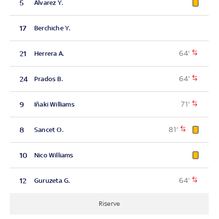
5
Álvarez Y.
17
Berchiche Y.
64'
21
Herrera A.
64'
24
Prados B.
71'
9
Iñaki Williams
81'
8
Sancet O.
10
Nico Williams
64'
12
Guruzeta G.
Riserve