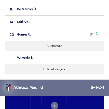
18
De Marcos Ó.
14
Núñez U.
81'
20
Gómez U.
Allenatore
-
Valverde E.
Ufficiali di gara
Atletico Madrid
3-4-2-1
1