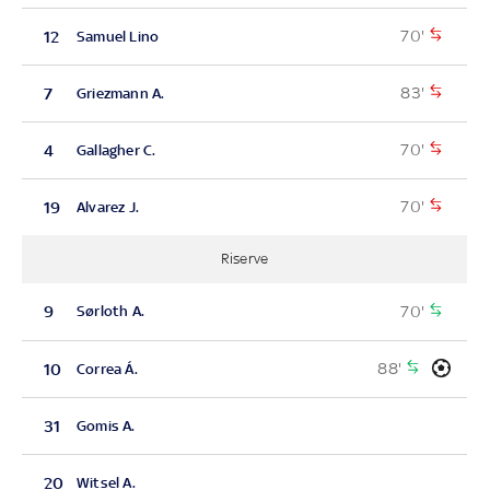
70'
12
Samuel Lino
83'
7
Griezmann A.
70'
4
Gallagher C.
70'
19
Alvarez J.
Riserve
70'
9
Sørloth A.
88'
10
Correa Á.
31
Gomis A.
20
Witsel A.