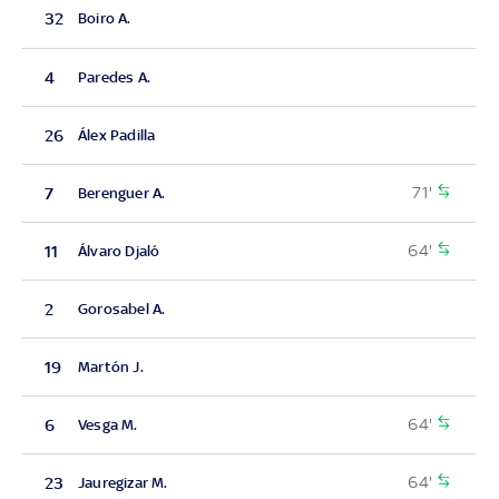
32
Boiro A.
4
Paredes A.
26
Álex Padilla
71'
7
Berenguer A.
64'
11
Álvaro Djaló
2
Gorosabel A.
19
Martón J.
64'
6
Vesga M.
64'
23
Jauregizar M.