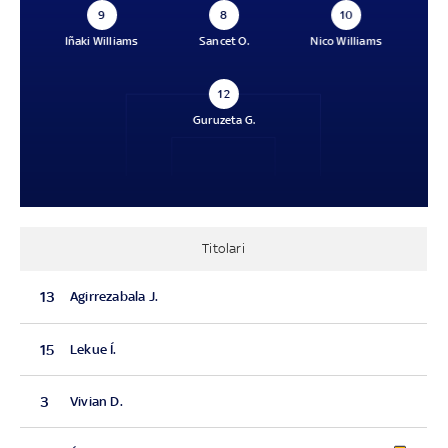
9
8
10
Iñaki Williams
Sancet O.
Nico Williams
12
Guruzeta G.
Titolari
13
Agirrezabala J.
15
Lekue Í.
3
Vivian D.