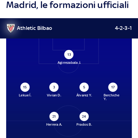
Madrid, le formazioni ufficiali
Athletic Bilbao
4-2-3-1
13
Agirrezabala J.
15
3
5
17
Lekue Í.
Vivian D.
Álvarez Y.
Berchiche
Y.
21
24
Herrera A.
Prados B.