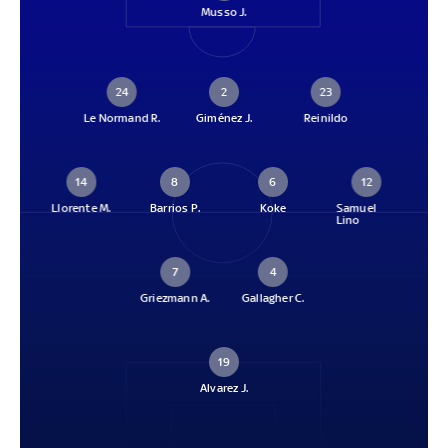
Musso J.
24
2
23
Le Normand R.
Giménez J.
Reinildo
14
8
6
12
Llorente M.
Barrios P.
Koke
Samuel
Lino
7
4
Griezmann A.
Gallagher C.
19
Alvarez J.