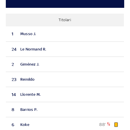
Titolari
1
Musso J.
24
Le Normand R.
2
Giménez J.
23
Reinildo
14
Llorente M.
8
Barrios P.
88'
6
Koke