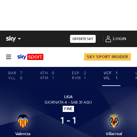
LOGIN
OFFERTE SKY
SKY SPORT INSIDER
BAR
7
ATH
0
ESP
2
VCF
1
VLL
0
ATM
1
RVM
1
VIL
1
LIGA
GIORNATA 4 - SAB 31 AGO
FINE
1 - 1
Valencia
Villarreal