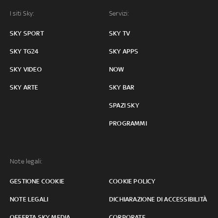
I siti Sky:
Servizi:
SKY SPORT
SKY TV
SKY TG24
SKY APPS
SKY VIDEO
NOW
SKY ARTE
SKY BAR
SPAZI SKY
PROGRAMMI
Note legali:
GESTIONE COOKIE
COOKIE POLICY
NOTE LEGALI
DICHIARAZIONE DI ACCESSIBILITÀ
OFFERTA SKY MEDIA
CORPORATE