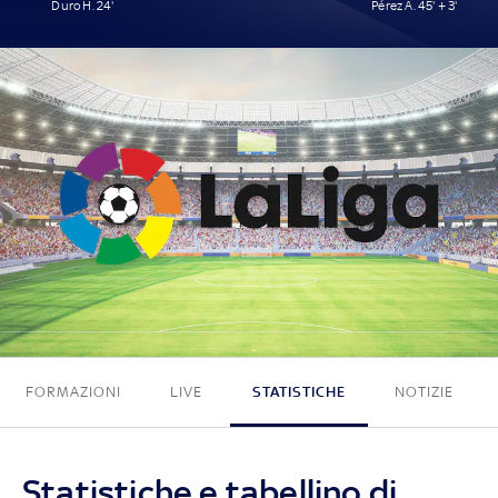
Duro H. 24'
Pérez A. 45' + 3'
1 - 1
FORMAZIONI
LIVE
STATISTICHE
NOTIZIE
Statistiche e tabellino di