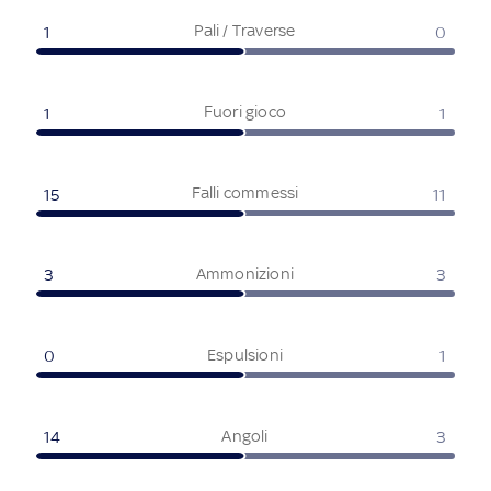
Pali / Traverse
1
0
Fuori gioco
1
1
Falli commessi
15
11
Ammonizioni
3
3
Espulsioni
0
1
Angoli
14
3