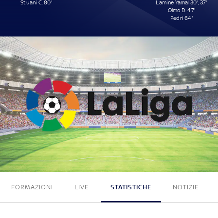
Stuani C. 80'
Lamine Yamal 30', 37'
Olmo D. 47'
Pedri 64'
1 - 4
FORMAZIONI
LIVE
STATISTICHE
NOTIZIE