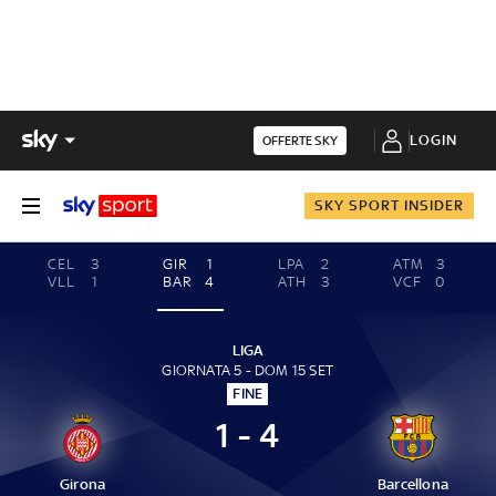
LOGIN
OFFERTE SKY
SKY SPORT INSIDER
CEL
3
GIR
1
LPA
2
ATM
3
VLL
1
BAR
4
ATH
3
VCF
0
LIGA
GIORNATA 5 - DOM 15 SET
FINE
1 - 4
Girona
Barcellona