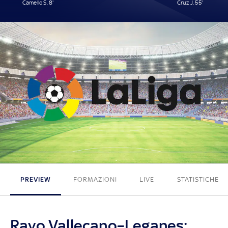
Camello S. 8'
Cruz J. 55'
1 - 1
PREVIEW
FORMAZIONI
LIVE
STATISTICHE
Rayo Vallecano–Leganes: