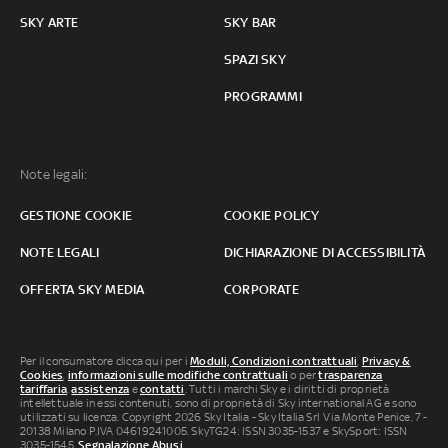
SKY ARTE
SKY BAR
SPAZI SKY
PROGRAMMI
Note legali:
GESTIONE COOKIE
COOKIE POLICY
NOTE LEGALI
DICHIARAZIONE DI ACCESSIBILITÀ
OFFERTA SKY MEDIA
CORPORATE
Per il consumatore clicca qui per i
Moduli, Condizioni contrattuali
,
Privacy &
Cookies
,
informazioni sulle modifiche contrattuali
o per
trasparenza
tariffaria
,
assistenza
e
contatti
. Tutti i marchi Sky e i diritti di proprietà
intellettuale in essi contenuti, sono di proprietà di Sky international AG e sono
utilizzati su licenza. Copyright 2026 Sky Italia - Sky Italia Srl Via Monte Penice, 7 -
20138 Milano P.IVA 04619241005. SkyTG24: ISSN 3035-1537 e SkySport: ISSN
3035-1545.
Segnalazione Abusi