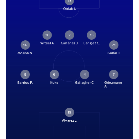
13
Oblak J.
20
2
15
Witsel A.
Giménez J.
Lenglet C.
16
21
Molina N.
Galán J.
8
6
4
7
Barrios P.
Koke
Gallagher C.
Griezmann
A.
19
Alvarez J.