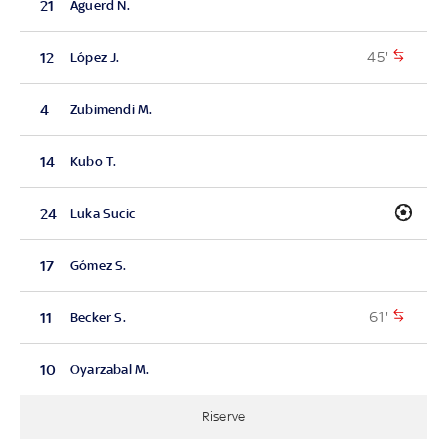
21
Aguerd N.
45'
12
López J.
4
Zubimendi M.
14
Kubo T.
24
Luka Sucic
17
Gómez S.
61'
11
Becker S.
10
Oyarzabal M.
Riserve