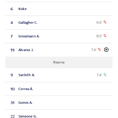
6
Koke
64'
4
Gallagher C.
83'
7
Griezmann A.
74'
19
Alvarez J.
Riserve
74'
9
Sørloth A.
10
Correa Á.
31
Gomis A.
22
Simeone G.