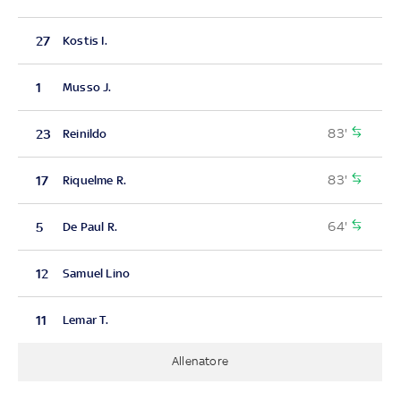
27
Kostis I.
1
Musso J.
83'
23
Reinildo
83'
17
Riquelme R.
64'
5
De Paul R.
12
Samuel Lino
11
Lemar T.
Allenatore