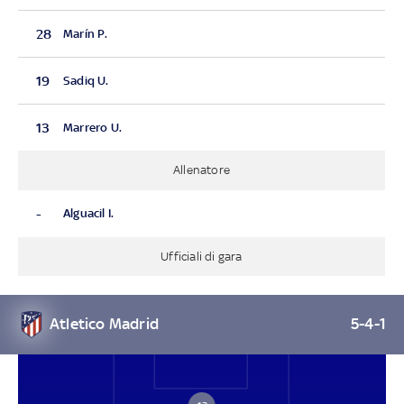
28
Marín P.
19
Sadiq U.
13
Marrero U.
Allenatore
-
Alguacil I.
Ufficiali di gara
Atletico Madrid
5-4-1