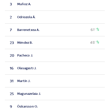
3
Muñoz A.
2
Odriozola Á.
61'
7
Barrenetxea A.
45'
23
Méndez B.
20
Pacheco J.
16
Olasagasti J.
31
Martín J.
25
Magunazelaia J.
9
Óskarsson O.