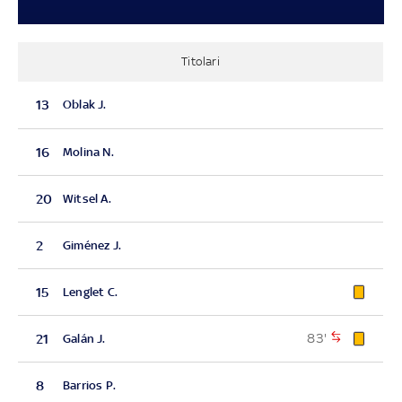
Titolari
13
Oblak J.
16
Molina N.
20
Witsel A.
2
Giménez J.
15
Lenglet C.
83'
21
Galán J.
8
Barrios P.