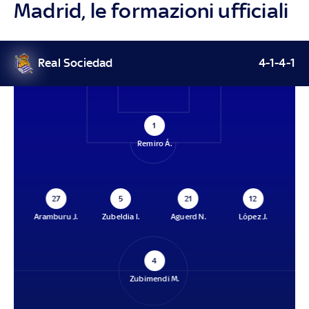
Madrid, le formazioni ufficiali
Real Sociedad
4-1-4-1
1
Remiro Á.
27
5
21
12
Aramburu J.
Zubeldia I.
Aguerd N.
López J.
4
Zubimendi M.