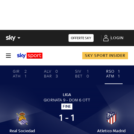
LOGIN
OFFERTE SKY
SKY SPORT INSIDER
GIR
2
ALV
0
SIV
1
RSO
1
ATH
1
BAR
3
BET
0
ATM
1
LIGA
GIORNATA 9 - DOM 6 OTT
FINE
1 - 1
Real Sociedad
Atletico Madrid