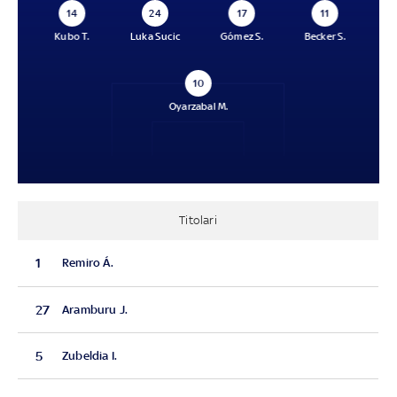
14
24
17
11
Kubo T.
Luka Sucic
Gómez S.
Becker S.
10
Oyarzabal M.
Titolari
1
Remiro Á.
27
Aramburu J.
5
Zubeldia I.