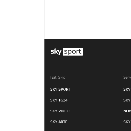
I siti Sky:
Serv
SKY SPORT
SKY
SKY TG24
SKY
SKY VIDEO
NO
SKY ARTE
SKY