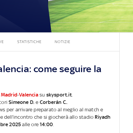
2 - 1
VE
STATISTICHE
NOTIZIE
lencia: come seguire la
o Madrid
-
Valencia
su
skysport.it
.
tori
Simeone D.
e
Corberán C.
.
ews per arrivare preparato al meglio al match e
ve dell’incontro che si giocherà allo stadio
Riyadh
mbre 2025
alle ore
14:00
.