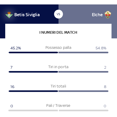
Betis Siviglia
Elche
VS
I NUMERI DEL MATCH
Possesso palla
45.2
%
54.8
%
Tiri in porta
7
2
Tiri totali
16
8
Pali / Traverse
0
0