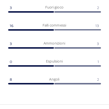
Fuori gioco
3
2
Falli commessi
16
13
Ammonizioni
3
3
Espulsioni
0
1
Angoli
8
2