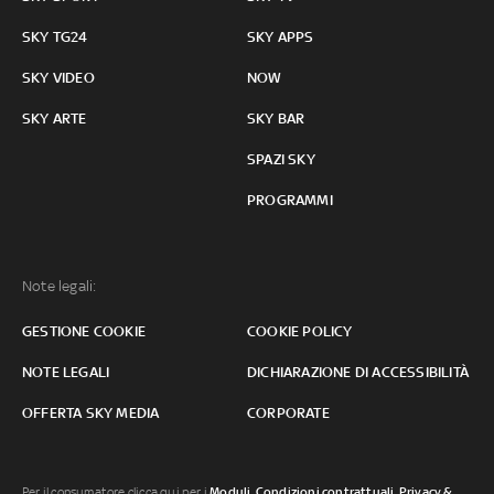
SKY TG24
SKY APPS
SKY VIDEO
NOW
SKY ARTE
SKY BAR
SPAZI SKY
PROGRAMMI
Note legali:
GESTIONE COOKIE
COOKIE POLICY
NOTE LEGALI
DICHIARAZIONE DI ACCESSIBILITÀ
OFFERTA SKY MEDIA
CORPORATE
Per il consumatore clicca qui per i
Moduli, Condizioni contrattuali
,
Privacy &