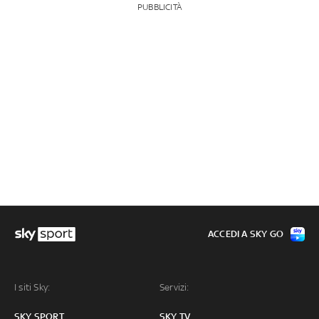
PUBBLICITÀ
ACCEDI A SKY GO
I siti Sky:
Servizi:
SKY SPORT
SKY TV