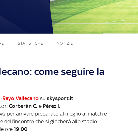
1 - 1
VE
STATISTICHE
NOTIZIE
lecano: come seguire la
a
-
Rayo Vallecano
su
skysport.it
.
tori
Corberán C.
e
Pérez I.
.
ews per arrivare preparato al meglio al match e
ve dell’incontro che si giocherà allo stadio
le ore
19:00
.