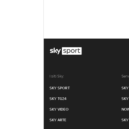
I siti Sky:
Serv
SKY SPORT
SKY
SKY TG24
SKY
SKY VIDEO
NO
SKY ARTE
SKY