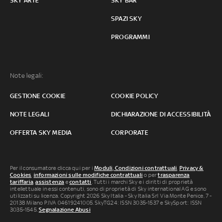
SKY ARTE
SKY BAR
SPAZI SKY
PROGRAMMI
Note legali:
GESTIONE COOKIE
COOKIE POLICY
NOTE LEGALI
DICHIARAZIONE DI ACCESSIBILITÀ
OFFERTA SKY MEDIA
CORPORATE
Per il consumatore clicca qui per i
Moduli, Condizioni contrattuali
,
Privacy &
Cookies
,
informazioni sulle modifiche contrattuali
o per
trasparenza
tariffaria
,
assistenza
e
contatti
. Tutti i marchi Sky e i diritti di proprietà
intellettuale in essi contenuti, sono di proprietà di Sky international AG e sono
utilizzati su licenza. Copyright 2026 Sky Italia - Sky Italia Srl Via Monte Penice, 7 -
20138 Milano P.IVA 04619241005. SkyTG24: ISSN 3035-1537 e SkySport: ISSN
3035-1545.
Segnalazione Abusi