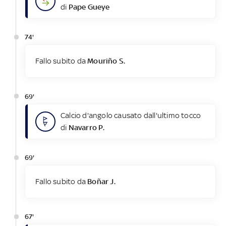
di
Pape Gueye
74'
Fallo subito da
Mouriño S.
69'
Calcio d'angolo causato dall'ultimo tocco
di
Navarro P.
69'
Fallo subito da
Boñar J.
67'