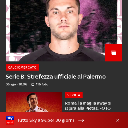
CALCIOMERCATO
Serie B: Strefezza ufficiale al Palermo
06 ago - 10:06
116 foto
SERIE A
Roma, la maglia away si
ispira alla Pietas. FOTO
06 ago - 10:05
Tutto Sky a 9€ per 30 giorni