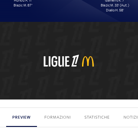
Hunou A. 11'
Gameiro K. 7'
Blazic M. 87'
Blazic M. 33' (Aut.)
Diallo H. 58'
2 - 3
PREVIEW
FORMAZIONI
STATISTICHE
NOTIZI