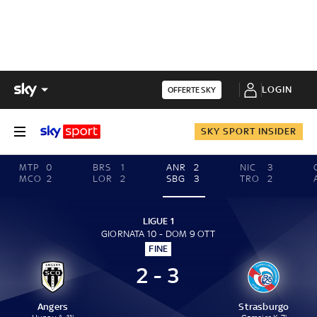
LOGIN
OFFERTE SKY
SKY SPORT INSIDER
MTP
0
BRS
1
ANR
2
NIC
3
MCO
2
LOR
2
SBG
3
TRO
2
LIGUE 1
GIORNATA 10 - DOM 9 OTT
FINE
2 - 3
Angers
Strasburgo