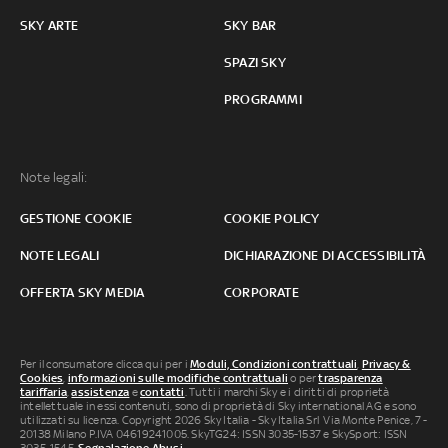
SKY ARTE
SKY BAR
SPAZI SKY
PROGRAMMI
Note legali:
GESTIONE COOKIE
COOKIE POLICY
NOTE LEGALI
DICHIARAZIONE DI ACCESSIBILITÀ
OFFERTA SKY MEDIA
CORPORATE
Per il consumatore clicca qui per i
Moduli, Condizioni contrattuali
,
Privacy &
Cookies
,
informazioni sulle modifiche contrattuali
o per
trasparenza
tariffaria
,
assistenza
e
contatti
. Tutti i marchi Sky e i diritti di proprietà
intellettuale in essi contenuti, sono di proprietà di Sky international AG e sono
utilizzati su licenza. Copyright 2026 Sky Italia - Sky Italia Srl Via Monte Penice, 7 -
20138 Milano P.IVA 04619241005. SkyTG24: ISSN 3035-1537 e SkySport: ISSN
3035-1545.
Segnalazione Abusi