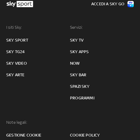
ACCEDI A SKY GO
I siti Sky:
Servizi:
SKY SPORT
SKY TV
SKY TG24
SKY APPS
SKY VIDEO
NOW
SKY ARTE
SKY BAR
SPAZI SKY
PROGRAMMI
Note legali:
GESTIONE COOKIE
COOKIE POLICY