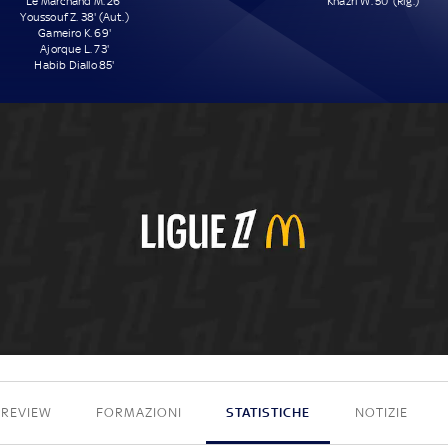
Le Marchand M. 26'
Khazri W. 50' (Rig.)
Youssouf Z. 38' (Aut.)
Gameiro K. 69'
Ajorque L. 73'
Habib Diallo 85'
5 - 1
PREVIEW
FORMAZIONI
STATISTICHE
NOTIZIE