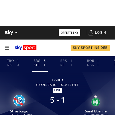
LOGIN
OFFERTE SKY
SKY SPORT INSIDER
TRO
1
SBG
5
BRS
1
BOR
1
NIC
0
STE
1
REI
1
NAN
1
LIGUE 1
GIORNATA 10 - DOM 17 OTT
FINE
5 - 1
Strasburgo
Saint Etienne