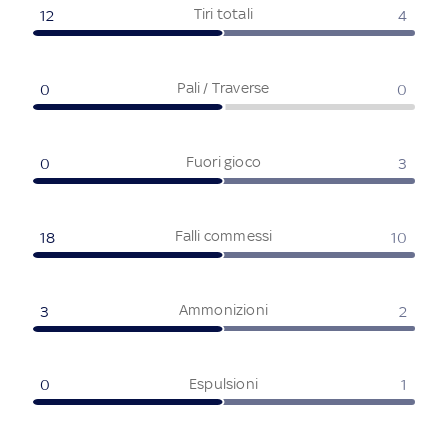
Tiri totali
12
4
Pali / Traverse
0
0
Fuori gioco
0
3
Falli commessi
18
10
Ammonizioni
3
2
Espulsioni
0
1